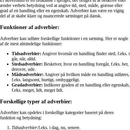
Et adverbium er en ordklasse i sproget, der bruges til at beskrive eller
ændre verbets betydning ved at angive tid, sted, måde, grænse eller
grad af en handling eller en egenskab. Adverbier kan være en vigtig
del af at skabe klare og nuancerede sætninger på dansk.
Funktioner af adverbier:
Adverbier kan udføre forskellige funktioner i en sætning. Her er nogle
af de mest almindelige funktioner:
Tidsadverbier:
Angiver hvornår en handling finder sted, f.eks. i
går, når, altid.
Stedsadverbier:
Beskriver, hvor en handling foregår, f.eks. her,
derovre, ude.
Mådeadverbier:
Angiver på hvilken måde en handling udføres,
f.eks. langsomt, hurtigt, omhyggeligt.
Gradadverbier:
Indikerer graden af en handling eller egenskab,
f.eks. meget, lidt, meget lidt.
Forskellige typer af adverbier:
Adverbier kan opdeles i forskellige kategorier baseret på deres
funktion og betydning:
Tidsadverbier:
f.eks. i dag, nu, senere.