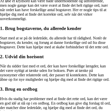
At løse et krydsord kan være både underholdende og udfordrende,
men nogle gange kan det være svært at finde det helt rigtige ord, især
når ordet kan have forskellige antal bogstaver. Her er nogle tips til at
hjælpe dig med at finde det korrekte ord, selv når det virker
uoverkommeligt.
1. Brug bogstaverne, du allerede kender
Start med at se på de ledetråde, du allerede har til rådighed. Notér de
bogstaver, du kender, og forsøg at danne forskellige ord ud fra disse
bogstaver. Dette kan hjælpe med at skabe forbindelser til det rette ord.
2. Udvid din horisont
Når du sidder fast med et ord, der kan have forskellige længder, kan
det være nyttigt at tænke uden for boksen. Prøv at tænke på
synonymer eller relaterede ord, der passer til konteksten. Dette kan
åbne op for nye muligheder og hjælpe dig med at finde det rigtige ord.
3. Brug en ordbog
Hvis du stadig har problemer med at finde det rette ord, kan det være
en god idé at slå op i en ordbog. En ordbog kan give dig forslag til ord,
der matcher dine ledetråde, og hjælpe dig med at finde det ord, du