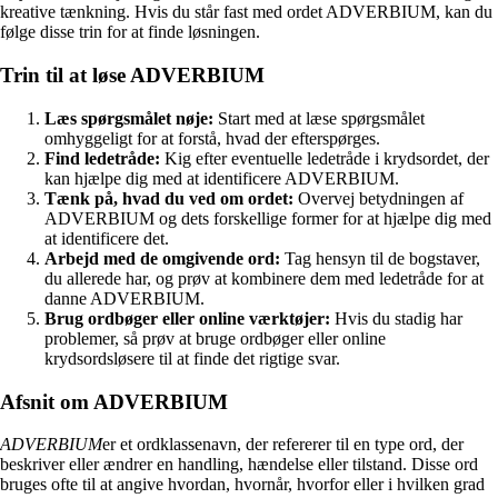
kreative tænkning. Hvis du står fast med ordet ADVERBIUM, kan du
følge disse trin for at finde løsningen.
Trin til at løse ADVERBIUM
Læs spørgsmålet nøje:
Start med at læse spørgsmålet
omhyggeligt for at forstå, hvad der efterspørges.
Find ledetråde:
Kig efter eventuelle ledetråde i krydsordet, der
kan hjælpe dig med at identificere ADVERBIUM.
Tænk på, hvad du ved om ordet:
Overvej betydningen af
ADVERBIUM og dets forskellige former for at hjælpe dig med
at identificere det.
Arbejd med de omgivende ord:
Tag hensyn til de bogstaver,
du allerede har, og prøv at kombinere dem med ledetråde for at
danne ADVERBIUM.
Brug ordbøger eller online værktøjer:
Hvis du stadig har
problemer, så prøv at bruge ordbøger eller online
krydsordsløsere til at finde det rigtige svar.
Afsnit om ADVERBIUM
ADVERBIUM
er et ordklassenavn, der refererer til en type ord, der
beskriver eller ændrer en handling, hændelse eller tilstand. Disse ord
bruges ofte til at angive hvordan, hvornår, hvorfor eller i hvilken grad