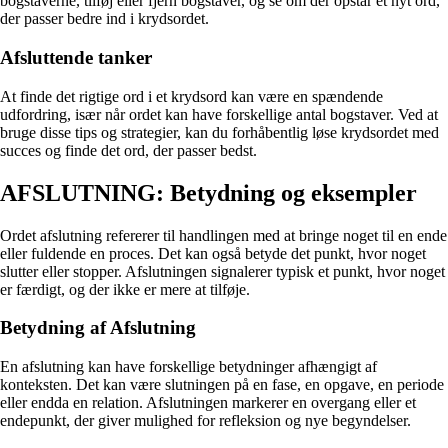
bogstaverne, tilføj eller fjern bogstaver, og se om der opstår et nyt ord,
der passer bedre ind i krydsordet.
Afsluttende tanker
At finde det rigtige ord i et krydsord kan være en spændende
udfordring, især når ordet kan have forskellige antal bogstaver. Ved at
bruge disse tips og strategier, kan du forhåbentlig løse krydsordet med
succes og finde det ord, der passer bedst.
AFSLUTNING: Betydning og eksempler
Ordet afslutning refererer til handlingen med at bringe noget til en ende
eller fuldende en proces. Det kan også betyde det punkt, hvor noget
slutter eller stopper. Afslutningen signalerer typisk et punkt, hvor noget
er færdigt, og der ikke er mere at tilføje.
Betydning af Afslutning
En afslutning kan have forskellige betydninger afhængigt af
konteksten. Det kan være slutningen på en fase, en opgave, en periode
eller endda en relation. Afslutningen markerer en overgang eller et
endepunkt, der giver mulighed for refleksion og nye begyndelser.