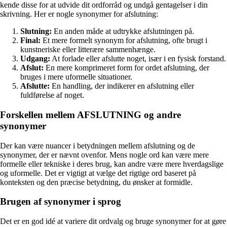
kende disse for at udvide dit ordforråd og undgå gentagelser i din
skrivning. Her er nogle synonymer for afslutning:
Slutning:
En anden måde at udtrykke afslutningen på.
Final:
Et mere formelt synonym for afslutning, ofte brugt i
kunstneriske eller litterære sammenhænge.
Udgang:
At forlade eller afslutte noget, især i en fysisk forstand.
Afslut:
En mere komprimeret form for ordet afslutning, der
bruges i mere uformelle situationer.
Afslutte:
En handling, der indikerer en afslutning eller
fuldførelse af noget.
Forskellen mellem AFSLUTNING og andre
synonymer
Der kan være nuancer i betydningen mellem afslutning og de
synonymer, der er nævnt ovenfor. Mens nogle ord kan være mere
formelle eller tekniske i deres brug, kan andre være mere hverdagslige
og uformelle. Det er vigtigt at vælge det rigtige ord baseret på
konteksten og den præcise betydning, du ønsker at formidle.
Brugen af synonymer i sprog
Det er en god idé at variere dit ordvalg og bruge synonymer for at gøre