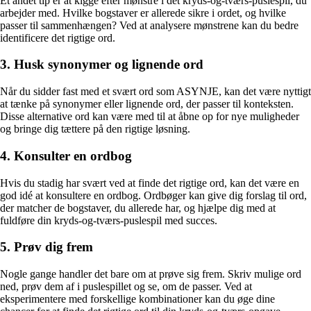
Et andet tip er at kigge efter mønstre i det kryds-og-tværs-puslespil, du
arbejder med. Hvilke bogstaver er allerede sikre i ordet, og hvilke
passer til sammenhængen? Ved at analysere mønstrene kan du bedre
identificere det rigtige ord.
3. Husk synonymer og lignende ord
Når du sidder fast med et svært ord som ASYNJE, kan det være nyttigt
at tænke på synonymer eller lignende ord, der passer til konteksten.
Disse alternative ord kan være med til at åbne op for nye muligheder
og bringe dig tættere på den rigtige løsning.
4. Konsulter en ordbog
Hvis du stadig har svært ved at finde det rigtige ord, kan det være en
god idé at konsultere en ordbog. Ordbøger kan give dig forslag til ord,
der matcher de bogstaver, du allerede har, og hjælpe dig med at
fuldføre din kryds-og-tværs-puslespil med succes.
5. Prøv dig frem
Nogle gange handler det bare om at prøve sig frem. Skriv mulige ord
ned, prøv dem af i puslespillet og se, om de passer. Ved at
eksperimentere med forskellige kombinationer kan du øge dine