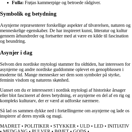
Fulla:
Frøjas kammerpige og betroede rådgiver.
Symbolik og betydning
Asynjerne repræsenterer forskellige aspekter af tilværelsen, naturen og
menneskelige egenskaber. De har inspireret kunst, litteratur og kultur
gennem århundreder og fortsætter med at være en kilde til fascination
og beundring.
Asynjer i dag
Selvom den nordiske mytologi stammer fra oldtiden, har interessen for
asynjerne og andre nordiske guddomme oplevet en genopblussen i
moderne tid. Mange mennesker ser dem som symboler på styrke,
feminin visdom og naturens skønhed.
Uanset om du er interesseret i nordisk mytologi af historiske årsager
eller blot fascineret af deres betydning, er asynjerne en del af en rig og
kompleks kulturarv, der er værd at udforske nærmere.
Så lad os sammen dykke ned i fortællingerne om asynjerne og lade os
inspirere af deres mystik og magi.
MADRET
•
POLITIKER
•
STYKKER
•
ULD
•
LED
•
INITIATIV
•
MEDGANG
•
PULVER
•
BØJET
•
GODS
•