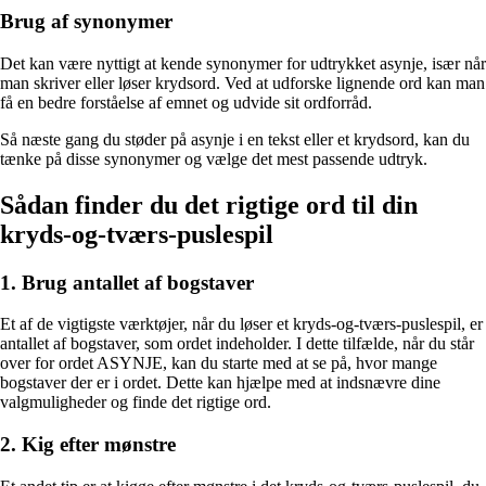
Brug af synonymer
Det kan være nyttigt at kende synonymer for udtrykket asynje, især når
man skriver eller løser krydsord. Ved at udforske lignende ord kan man
få en bedre forståelse af emnet og udvide sit ordforråd.
Så næste gang du støder på asynje i en tekst eller et krydsord, kan du
tænke på disse synonymer og vælge det mest passende udtryk.
Sådan finder du det rigtige ord til din
kryds-og-tværs-puslespil
1. Brug antallet af bogstaver
Et af de vigtigste værktøjer, når du løser et kryds-og-tværs-puslespil, er
antallet af bogstaver, som ordet indeholder. I dette tilfælde, når du står
over for ordet ASYNJE, kan du starte med at se på, hvor mange
bogstaver der er i ordet. Dette kan hjælpe med at indsnævre dine
valgmuligheder og finde det rigtige ord.
2. Kig efter mønstre