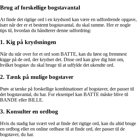
Brug af forskellige bogstavantal
At finde det rigtige ord i en krydsord kan være en udfordrende opgave,
især når der er et bestemt bogstavantal, du skal ramme. Her er nogle
tips til, hvordan du håndterer denne udfordring:
1. Kig på krydsningen
Når du står over for et ord som BATTE, kan du først og fremmest
kigge på de ord, der krydser det. Disse ord kan give dig hint om,
hvilket bogstav du skal bruge til at udfylde det ukendte ord.
2. Tænk på mulige bogstaver
Prøv at tænke på forskellige kombinationer af bogstaver, der passer til
det bogstavantal, du har. For eksempel kan BATTE måske blive til
BANDE eller BILLE.
3. Konsulter en ordbog
Hvis du stadig har svært ved at finde det rigtige ord, kan du altid bruge
en ordbog eller en online ordbase til at finde ord, der passer til de
bogstaver, du har.