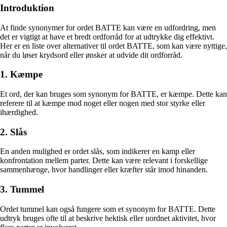
Introduktion
At finde synonymer for ordet BATTE kan være en udfordring, men
det er vigtigt at have et bredt ordforråd for at udtrykke dig effektivt.
Her er en liste over alternativer til ordet BATTE, som kan være nyttige,
når du løser krydsord eller ønsker at udvide dit ordforråd.
1. Kæmpe
Et ord, der kan bruges som synonym for BATTE, er kæmpe. Dette kan
referere til at kæmpe mod noget eller nogen med stor styrke eller
ihærdighed.
2. Slås
En anden mulighed er ordet slås, som indikerer en kamp eller
konfrontation mellem parter. Dette kan være relevant i forskellige
sammenhænge, hvor handlinger eller kræfter står imod hinanden.
3. Tummel
Ordet tummel kan også fungere som et synonym for BATTE. Dette
udtryk bruges ofte til at beskrive hektisk eller uordnet aktivitet, hvor