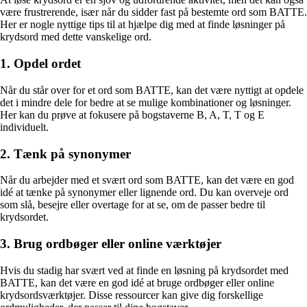
være frustrerende, især når du sidder fast på bestemte ord som BATTE.
Her er nogle nyttige tips til at hjælpe dig med at finde løsninger på
krydsord med dette vanskelige ord.
1. Opdel ordet
Når du står over for et ord som BATTE, kan det være nyttigt at opdele
det i mindre dele for bedre at se mulige kombinationer og løsninger.
Her kan du prøve at fokusere på bogstaverne B, A, T, T og E
individuelt.
2. Tænk på synonymer
Når du arbejder med et svært ord som BATTE, kan det være en god
idé at tænke på synonymer eller lignende ord. Du kan overveje ord
som slå, besejre eller overtage for at se, om de passer bedre til
krydsordet.
3. Brug ordbøger eller online værktøjer
Hvis du stadig har svært ved at finde en løsning på krydsordet med
BATTE, kan det være en god idé at bruge ordbøger eller online
krydsordsværktøjer. Disse ressourcer kan give dig forskellige