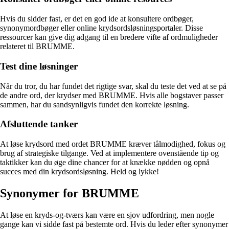
Hvis du sidder fast, er det en god ide at konsultere ordbøger,
synonymordbøger eller online krydsordsløsningsportaler. Disse
ressourcer kan give dig adgang til en bredere vifte af ordmuligheder
relateret til BRUMME.
Test dine løsninger
Når du tror, du har fundet det rigtige svar, skal du teste det ved at se på
de andre ord, der krydser med BRUMME. Hvis alle bogstaver passer
sammen, har du sandsynligvis fundet den korrekte løsning.
Afsluttende tanker
At løse krydsord med ordet BRUMME kræver tålmodighed, fokus og
brug af strategiske tilgange. Ved at implementere ovenstående tip og
taktikker kan du øge dine chancer for at knække nødden og opnå
succes med din krydsordsløsning. Held og lykke!
Synonymer for BRUMME
At løse en kryds-og-tværs kan være en sjov udfordring, men nogle
gange kan vi sidde fast på bestemte ord. Hvis du leder efter synonymer