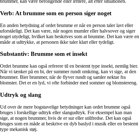
brummer, kan være beroligende eller irritere, alt efter situationen.
Verb: At brumme som en person siger noget
En anden betydning af ordet brumme er når en person taler lavt eller
uforståeligt. Det kan være, når nogen mumler eller halvsover og siger
noget utydeligt, hvilket kan beskrives som at brumme. Det kan være en
måde at udtrykke, at personen ikke taler klart eller tydeligt.
Substantiv: Brumme som et insekt
Ordet brumme kan også referere til en bestemt type insekt, nemlig bier.
Når vi tænker på en bi, der summer rundt omkring, kan vi sige, at den
brummer. Bier brummer, når de flyver rundt og samler nektar fra
blomster. Det er en lyd, vi ofte forbinder med sommer og blomstereng.
Udtryk og slang
Ud over de mere bogstavelige betydninger kan ordet brumme også
bruges i forskellige udtryk eller slangudtryk. For eksempel kan man
sige, at nogen brummer, hvis de er sur eller utilfredse. Det kan også
bruges som en måde at beskrive en dyb baslyd i musik eller en bestemt
type mekanisk støj.