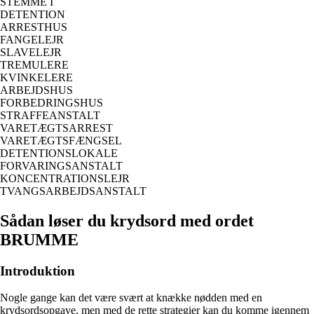
STEMME I
DETENTION
ARRESTHUS
FANGELEJR
SLAVELEJR
TREMULERE
KVINKELERE
ARBEJDSHUS
FORBEDRINGSHUS
STRAFFEANSTALT
VARETÆGTSARREST
VARETÆGTSFÆNGSEL
DETENTIONSLOKALE
FORVARINGSANSTALT
KONCENTRATIONSLEJR
TVANGSARBEJDSANSTALT
Sådan løser du krydsord med ordet
BRUMME
Introduktion
Nogle gange kan det være svært at knække nødden med en
krydsordsopgave, men med de rette strategier kan du komme igennem