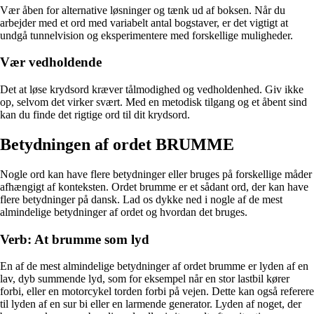
Vær åben for alternative løsninger og tænk ud af boksen. Når du
arbejder med et ord med variabelt antal bogstaver, er det vigtigt at
undgå tunnelvision og eksperimentere med forskellige muligheder.
Vær vedholdende
Det at løse krydsord kræver tålmodighed og vedholdenhed. Giv ikke
op, selvom det virker svært. Med en metodisk tilgang og et åbent sind
kan du finde det rigtige ord til dit krydsord.
Betydningen af ordet BRUMME
Nogle ord kan have flere betydninger eller bruges på forskellige måder
afhængigt af konteksten. Ordet brumme er et sådant ord, der kan have
flere betydninger på dansk. Lad os dykke ned i nogle af de mest
almindelige betydninger af ordet og hvordan det bruges.
Verb: At brumme som lyd
En af de mest almindelige betydninger af ordet brumme er lyden af en
lav, dyb summende lyd, som for eksempel når en stor lastbil kører
forbi, eller en motorcykel torden forbi på vejen. Dette kan også referere
til lyden af en sur bi eller en larmende generator. Lyden af noget, der