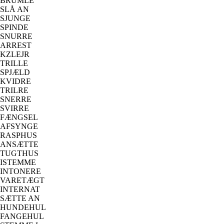
BRUMLE
SLÅ AN
SJUNGE
SPINDE
SNURRE
ARREST
KZLEJR
TRILLE
SPJÆLD
KVIDRE
TRILRE
SNERRE
SVIRRE
FÆNGSEL
AFSYNGE
RASPHUS
ANSÆTTE
TUGTHUS
ISTEMME
INTONERE
VARETÆGT
INTERNAT
SÆTTE AN
HUNDEHUL
FANGEHUL