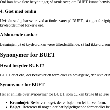
Ord kan have flere betydninger, så tænk over, om BUET kunne henvis
4. Gæt med omhu
Hvis du stadig har svært ved at finde svaret på BUET, så tag et forsigt
krydsordet med forkerte ord.
Afsluttende tanker
Løsningen på et krydsord kan være tilfredsstillende, så lad ikke ord so
Synonymer for BUET
Hvad betyder BUET?
BUET er et ord, der beskriver en form eller en bevægelse, der ikke er he
Synonymer for BUET
Her er en liste over synonymer for BUET, som du kan bruge til at løse
Krumbøjet:
Beskriver noget, der er bøjet i en let kurvet form.
Bølget:
Refererer til noget, der har bølgelignende former eller b