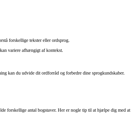
tå forskellige tekster eller ordsprog.
kan variere afhængigt af kontekst.
dning kan du udvide dit ordforråd og forbedre dine sprogkundskaber.
de forskellige antal bogstaver. Her er nogle tip til at hjælpe dig med at