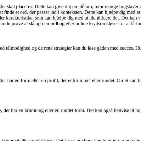
 ordet skal placeres. Dette kan give dig en idé om, hvor mange bogstaver o
 finde et ord, der passer ind i konteksten. Dette kan hjælpe dig med a
ler karakteristika, som kan hjælpe dig med at identificere det. Det kan v
 du prøve at slå op i en ordbog eller online krydsordsløser for at få fo
ed tålmodighed og de rette strategier kan du løse gåden med succes. H
er har en form eller en profil, der er krummet eller rundet. Ordet kan brug
e, der har en krumning eller en rundet form. Det kan også henvise til nog
n krummet eller rundet form. Det kan være buer i en bygning, runde vind