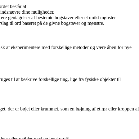
rdet består af.
t indsnævre dine muligheder.
ære gentagelser af bestemte bogstaver eller et unikt mønster.
rslag til ord baseret på de givne bogstaver og mønstre.
usk at eksperimentere med forskellige metoder og være åben for nye
es til at beskrive forskellige ting, lige fra fysiske objekter til
et, der er bøjet eller krummet, som en bøjning af et rør eller kroppen af
uer eller møbler med en buet profil.