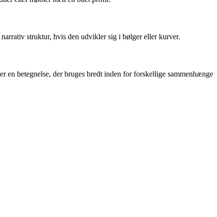
rrativ struktur, hvis den udvikler sig i bølger eller kurver.
et er en betegnelse, der bruges bredt inden for forskellige sammenhænge