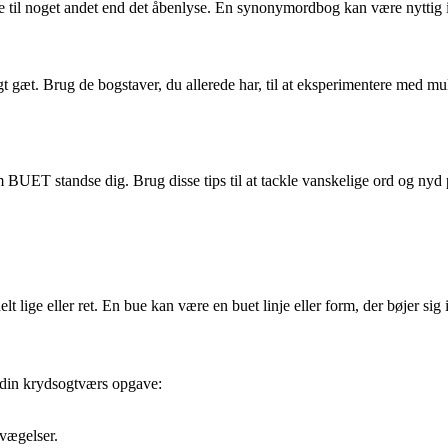
e til noget andet end det åbenlyse. En synonymordbog kan være nytti
igt gæt. Brug de bogstaver, du allerede har, til at eksperimentere med m
m BUET standse dig. Brug disse tips til at tackle vanskelige ord og nyd
lt lige eller ret. En bue kan være en buet linje eller form, der bøjer si
 din krydsogtværs opgave:
evægelser.