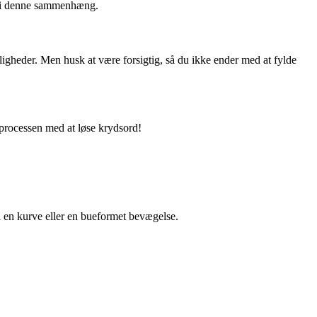
g i denne sammenhæng.
uligheder. Men husk at være forsigtig, så du ikke ender med at fylde
 processen med at løse krydsord!
g i en kurve eller en bueformet bevægelse.