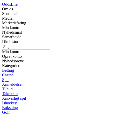
Odds
Life
Om os
Send mail
Medier
Markedsføring
Min konto
Nyhedsmail
Samarbejde
Din historie
Min konto
Opret konto
Nyhedsbreve
Kategorier
Betting
Casino
Spil
Anmeldelser
Tilbud
Taktikker
Ansvarligt spil
Ishockey
Boksning
Golf