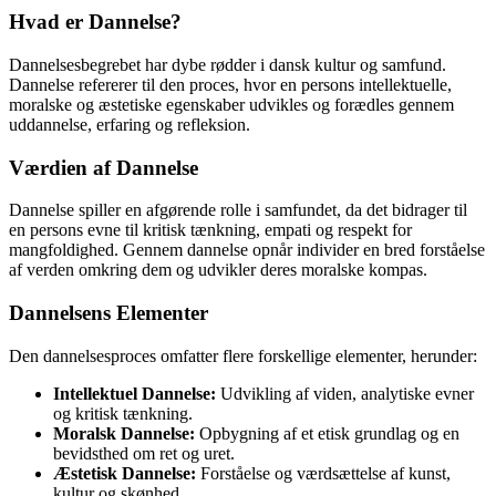
Hvad er Dannelse?
Dannelsesbegrebet har dybe rødder i dansk kultur og samfund.
Dannelse refererer til den proces, hvor en persons intellektuelle,
moralske og æstetiske egenskaber udvikles og forædles gennem
uddannelse, erfaring og refleksion.
Værdien af Dannelse
Dannelse spiller en afgørende rolle i samfundet, da det bidrager til
en persons evne til kritisk tænkning, empati og respekt for
mangfoldighed. Gennem dannelse opnår individer en bred forståelse
af verden omkring dem og udvikler deres moralske kompas.
Dannelsens Elementer
Den dannelsesproces omfatter flere forskellige elementer, herunder:
Intellektuel Dannelse:
Udvikling af viden, analytiske evner
og kritisk tænkning.
Moralsk Dannelse:
Opbygning af et etisk grundlag og en
bevidsthed om ret og uret.
Æstetisk Dannelse:
Forståelse og værdsættelse af kunst,
kultur og skønhed.