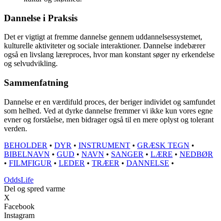
Dannelse i Praksis
Det er vigtigt at fremme dannelse gennem uddannelsessystemet,
kulturelle aktiviteter og sociale interaktioner. Dannelse indebærer
også en livslang læreproces, hvor man konstant søger ny erkendelse
og selvudvikling.
Sammenfatning
Dannelse er en værdifuld proces, der beriger individet og samfundet
som helhed. Ved at dyrke dannelse fremmer vi ikke kun vores egne
evner og forståelse, men bidrager også til en mere oplyst og tolerant
verden.
BEHOLDER
•
DYR
•
INSTRUMENT
•
GRÆSK TEGN
•
BIBELNAVN
•
GUD
•
NAVN
•
SANGER
•
LÆRE
•
NEDBØR
•
FILMFIGUR
•
LEDER
•
TRÆER
•
DANNELSE
•
Odds
Life
Del og spred varme
X
Facebook
Instagram