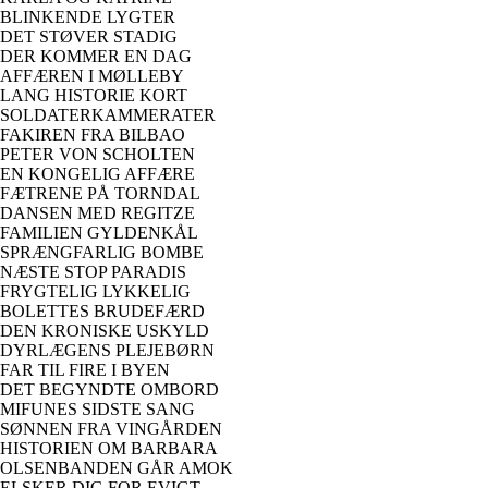
BLINKENDE LYGTER
DET STØVER STADIG
DER KOMMER EN DAG
AFFÆREN I MØLLEBY
LANG HISTORIE KORT
SOLDATERKAMMERATER
FAKIREN FRA BILBAO
PETER VON SCHOLTEN
EN KONGELIG AFFÆRE
FÆTRENE PÅ TORNDAL
DANSEN MED REGITZE
FAMILIEN GYLDENKÅL
SPRÆNGFARLIG BOMBE
NÆSTE STOP PARADIS
FRYGTELIG LYKKELIG
BOLETTES BRUDEFÆRD
DEN KRONISKE USKYLD
DYRLÆGENS PLEJEBØRN
FAR TIL FIRE I BYEN
DET BEGYNDTE OMBORD
MIFUNES SIDSTE SANG
SØNNEN FRA VINGÅRDEN
HISTORIEN OM BARBARA
OLSENBANDEN GÅR AMOK
ELSKER DIG FOR EVIGT