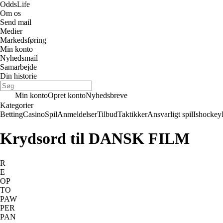
Odds
Life
Om os
Send mail
Medier
Markedsføring
Min konto
Nyhedsmail
Samarbejde
Din historie
Min konto
Opret konto
Nyhedsbreve
Kategorier
Betting
Casino
Spil
Anmeldelser
Tilbud
Taktikker
Ansvarligt spil
Ishockey
Krydsord til DANSK FILM
R
E
OP
TO
PAW
PER
PAN