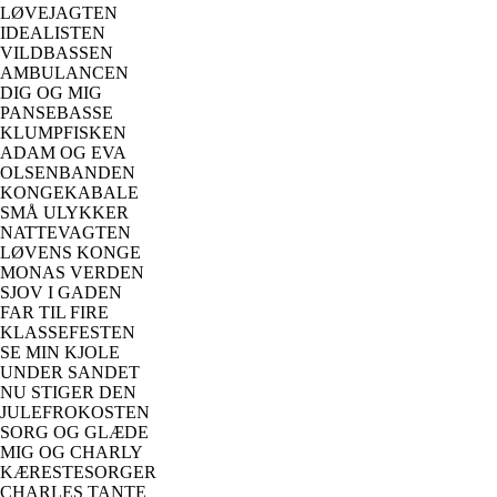
LØVEJAGTEN
IDEALISTEN
VILDBASSEN
AMBULANCEN
DIG OG MIG
PANSEBASSE
KLUMPFISKEN
ADAM OG EVA
OLSENBANDEN
KONGEKABALE
SMÅ ULYKKER
NATTEVAGTEN
LØVENS KONGE
MONAS VERDEN
SJOV I GADEN
FAR TIL FIRE
KLASSEFESTEN
SE MIN KJOLE
UNDER SANDET
NU STIGER DEN
JULEFROKOSTEN
SORG OG GLÆDE
MIG OG CHARLY
KÆRESTESORGER
CHARLES TANTE