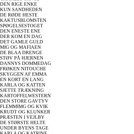
DEN RIGE ENKE
KUN SANDHEDEN
DE RØDE HESTE
KAKTUSBLOMSTEN
SPØGELSESTOGET
DEN ENESTE ENE
DER KOM EN DAG
DET GAMLE GULD
MIG OG MAFIAEN
DE BLAA DRENGE
STØV PÅ HJERNEN
DANNYS DOMMEDAG
FRØKEN NITOUCHE
SKYGGEN AF EMMA
EN KORT EN LANG
KARLA OG KATTEN
SJETTE TRÆKNING
KARTOFFELWESTERN
DEN STORE GAVTYV
FLEMMIMG OG KVIK
KRUDT OG KLUNKER
PRÆSTEN I VEJLBY
DE STØRSTE HELTE
UNDER BYENS TAGE
KARLA OG KATRINE