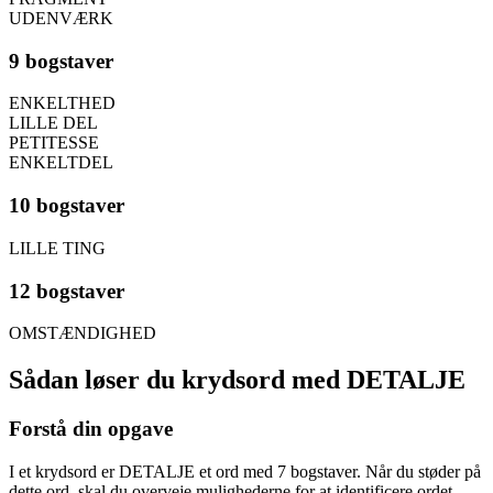
UDENVÆRK
9 bogstaver
ENKELTHED
LILLE DEL
PETITESSE
ENKELTDEL
10 bogstaver
LILLE TING
12 bogstaver
OMSTÆNDIGHED
Sådan løser du krydsord med DETALJE
Forstå din opgave
I et krydsord er DETALJE et ord med 7 bogstaver. Når du støder på
dette ord, skal du overveje mulighederne for at identificere ordet