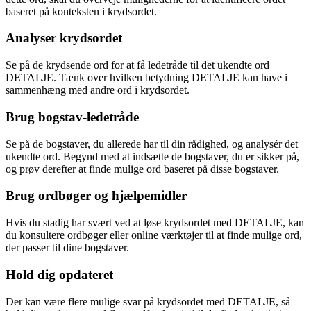
baseret på konteksten i krydsordet.
Analyser krydsordet
Se på de krydsende ord for at få ledetråde til det ukendte ord
DETALJE. Tænk over hvilken betydning DETALJE kan have i
sammenhæng med andre ord i krydsordet.
Brug bogstav-ledetråde
Se på de bogstaver, du allerede har til din rådighed, og analysér det
ukendte ord. Begynd med at indsætte de bogstaver, du er sikker på,
og prøv derefter at finde mulige ord baseret på disse bogstaver.
Brug ordbøger og hjælpemidler
Hvis du stadig har svært ved at løse krydsordet med DETALJE, kan
du konsultere ordbøger eller online værktøjer til at finde mulige ord,
der passer til dine bogstaver.
Hold dig opdateret
Der kan være flere mulige svar på krydsordet med DETALJE, så