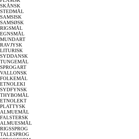
FLAMSK
SKÅNSK
STEDMÅL
SAMSISK
SAMSØSK
RIGSMÅL
EGNSMÅL
MUNDART
RAVJYSK
LITURISK
SYDDANSK
TUNGEMÅL
SPROGART
VALLONSK
FOLKEMÅL
ETNOLEKI
SYDFYNSK
THYBOMÅL
ETNOLEKT
PLATTYSK
ALMUEMÅL
FALSTERSK
ALMUESMÅL
RIGSSPROG
TALESPROG