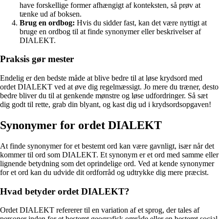
have forskellige former afhængigt af konteksten, så prøv at
tænke ud af boksen.
Brug en ordbog:
Hvis du sidder fast, kan det være nyttigt at
bruge en ordbog til at finde synonymer eller beskrivelser af
DIALEKT.
Praksis gør mester
Endelig er den bedste måde at blive bedre til at løse krydsord med
ordet DIALEKT ved at øve dig regelmæssigt. Jo mere du træner, desto
bedre bliver du til at genkende mønstre og løse udfordringer. Så sæt
dig godt til rette, grab din blyant, og kast dig ud i krydsordsopgaven!
Synonymer for ordet DIALEKT
At finde synonymer for et bestemt ord kan være gavnligt, især når det
kommer til ord som DIALEKT. Et synonym er et ord med samme eller
lignende betydning som det oprindelige ord. Ved at kende synonymer
for et ord kan du udvide dit ordforråd og udtrykke dig mere præcist.
Hvad betyder ordet DIALEKT?
Ordet DIALEKT refererer til en variation af et sprog, der tales af
personer inden for et bestemt geografisk område eller en bestemt social