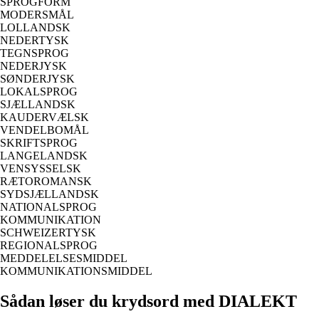
SPROGFORM
MODERSMÅL
LOLLANDSK
NEDERTYSK
TEGNSPROG
NEDERJYSK
SØNDERJYSK
LOKALSPROG
SJÆLLANDSK
KAUDERVÆLSK
VENDELBOMÅL
SKRIFTSPROG
LANGELANDSK
VENSYSSELSK
RÆTOROMANSK
SYDSJÆLLANDSK
NATIONALSPROG
KOMMUNIKATION
SCHWEIZERTYSK
REGIONALSPROG
MEDDELELSESMIDDEL
KOMMUNIKATIONSMIDDEL
Sådan løser du krydsord med DIALEKT