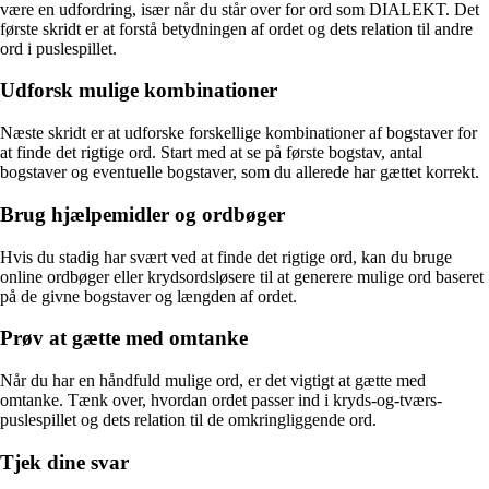
være en udfordring, især når du står over for ord som DIALEKT. Det
første skridt er at forstå betydningen af ordet og dets relation til andre
ord i puslespillet.
Udforsk mulige kombinationer
Næste skridt er at udforske forskellige kombinationer af bogstaver for
at finde det rigtige ord. Start med at se på første bogstav, antal
bogstaver og eventuelle bogstaver, som du allerede har gættet korrekt.
Brug hjælpemidler og ordbøger
Hvis du stadig har svært ved at finde det rigtige ord, kan du bruge
online ordbøger eller krydsordsløsere til at generere mulige ord baseret
på de givne bogstaver og længden af ordet.
Prøv at gætte med omtanke
Når du har en håndfuld mulige ord, er det vigtigt at gætte med
omtanke. Tænk over, hvordan ordet passer ind i kryds-og-tværs-
puslespillet og dets relation til de omkringliggende ord.
Tjek dine svar