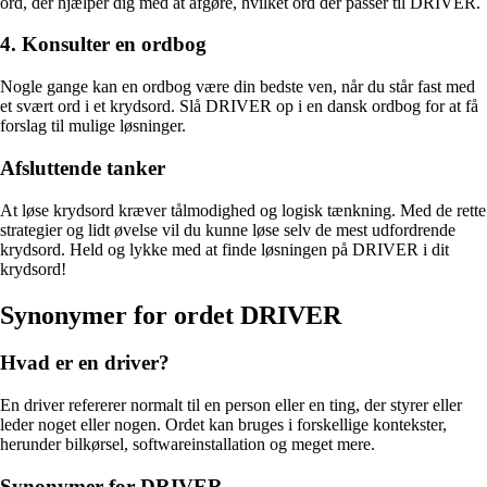
ord, der hjælper dig med at afgøre, hvilket ord der passer til DRIVER.
4. Konsulter en ordbog
Nogle gange kan en ordbog være din bedste ven, når du står fast med
et svært ord i et krydsord. Slå DRIVER op i en dansk ordbog for at få
forslag til mulige løsninger.
Afsluttende tanker
At løse krydsord kræver tålmodighed og logisk tænkning. Med de rette
strategier og lidt øvelse vil du kunne løse selv de mest udfordrende
krydsord. Held og lykke med at finde løsningen på DRIVER i dit
krydsord!
Synonymer for ordet DRIVER
Hvad er en driver?
En driver refererer normalt til en person eller en ting, der styrer eller
leder noget eller nogen. Ordet kan bruges i forskellige kontekster,
herunder bilkørsel, softwareinstallation og meget mere.
Synonymer for DRIVER