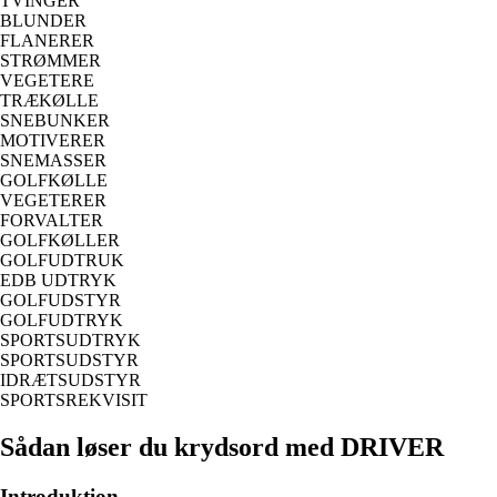
TVINGER
BLUNDER
FLANERER
STRØMMER
VEGETERE
TRÆKØLLE
SNEBUNKER
MOTIVERER
SNEMASSER
GOLFKØLLE
VEGETERER
FORVALTER
GOLFKØLLER
GOLFUDTRUK
EDB UDTRYK
GOLFUDSTYR
GOLFUDTRYK
SPORTSUDTRYK
SPORTSUDSTYR
IDRÆTSUDSTYR
SPORTSREKVISIT
Sådan løser du krydsord med DRIVER
Introduktion