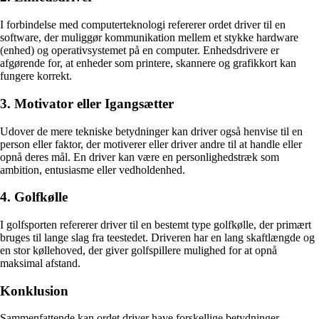
I forbindelse med computerteknologi refererer ordet driver til en
software, der muliggør kommunikation mellem et stykke hardware
(enhed) og operativsystemet på en computer. Enhedsdrivere er
afgørende for, at enheder som printere, skannere og grafikkort kan
fungere korrekt.
3. Motivator eller Igangsætter
Udover de mere tekniske betydninger kan driver også henvise til en
person eller faktor, der motiverer eller driver andre til at handle eller
opnå deres mål. En driver kan være en personlighedstræk som
ambition, entusiasme eller vedholdenhed.
4. Golfkølle
I golfsporten refererer driver til en bestemt type golfkølle, der primært
bruges til lange slag fra teestedet. Driveren har en lang skaftlængde og
en stor køllehoved, der giver golfspillere mulighed for at opnå
maksimal afstand.
Konklusion
Sammenfattende kan ordet driver have forskellige betydninger