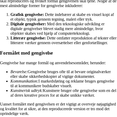
skal reproduceres og hvilket formål gengivelsen skal tjene. Nogle af de
mest almindelige former for gengivelse inkluderer:
Grafisk gengivelse:
Dette indebærer at skabe en visuel kopi af
et objekt, typisk gennem tegning, maleri eller tryk.
Digitale gengivelser:
Med den teknologiske udvikling er
digitale gengivelser blevet stadig mere almindelige, hvor
objekter skabes ved hjælp af computerteknologi.
Litterær gengivelse:
Dette omfatter reproduktion af tekster eller
litterære værker gennem oversættelser eller genfortællinger.
Formålet med gengivelse
Gengivelse har mange formål og anvendelsesområder, herunder:
Bevarelse:
Gengivelse bruges ofte til at bevare originalværker
eller skabe sikkerhedskopier af vigtige dokumenter.
Kommunikation:
I markedsføring og reklame bruges gengivelse
til at kommunikere budskaber visuelt.
Kunstnerisk udtryk:
Kunstnere bruger ofte gengivelse som en del
af deres kreative proces for at skabe unikke værker.
Uanset formålet med gengivelsen er det vigtigt at overveje nøjagtighed
og kvalitet for at sikre, at den reproducerede version er tro mod det
oprindelige værk.