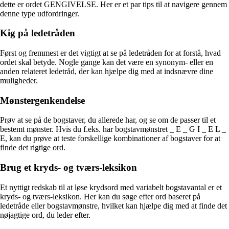
dette er ordet GENGIVELSE. Her er et par tips til at navigere gennem
denne type udfordringer.
Kig på ledetråden
Først og fremmest er det vigtigt at se på ledetråden for at forstå, hvad
ordet skal betyde. Nogle gange kan det være en synonym- eller en
anden relateret ledetråd, der kan hjælpe dig med at indsnævre dine
muligheder.
Mønstergenkendelse
Prøv at se på de bogstaver, du allerede har, og se om de passer til et
bestemt mønster. Hvis du f.eks. har bogstavmønstret _ E _ G I _ E L _
E, kan du prøve at teste forskellige kombinationer af bogstaver for at
finde det rigtige ord.
Brug et kryds- og tværs-leksikon
Et nyttigt redskab til at løse krydsord med variabelt bogstavantal er et
kryds- og tværs-leksikon. Her kan du søge efter ord baseret på
ledetråde eller bogstavmønstre, hvilket kan hjælpe dig med at finde det
nøjagtige ord, du leder efter.