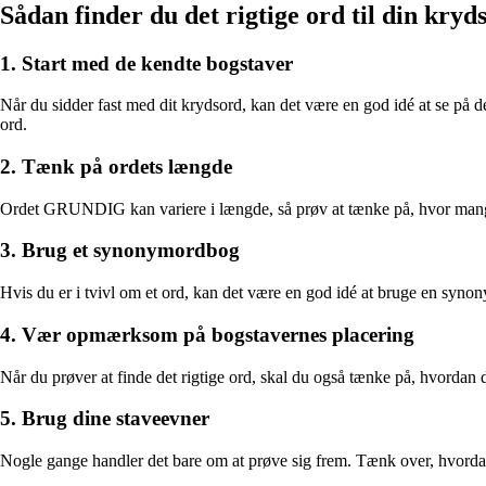
Sådan finder du det rigtige ord til din kryd
1. Start med de kendte bogstaver
Når du sidder fast med dit krydsord, kan det være en god idé at se på d
ord.
2. Tænk på ordets længde
Ordet GRUNDIG kan variere i længde, så prøv at tænke på, hvor mange
3. Brug et synonymordbog
Hvis du er i tvivl om et ord, kan det være en god idé at bruge en syn
4. Vær opmærksom på bogstavernes placering
Når du prøver at finde det rigtige ord, skal du også tænke på, hvordan 
5. Brug dine staveevner
Nogle gange handler det bare om at prøve sig frem. Tænk over, hvordan o