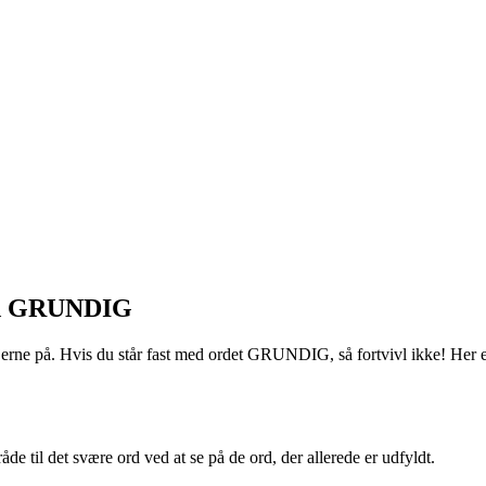
med GRUNDIG
erne på. Hvis du står fast med ordet GRUNDIG, så fortvivl ikke! Her er
råde til det svære ord ved at se på de ord, der allerede er udfyldt.