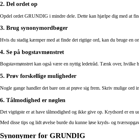
2. Del ordet op
Opdel ordet GRUNDIG i mindre dele. Dette kan hjælpe dig med at find
3. Brug synonymordbøger
Hvis du stadig kæmper med at finde det rigtige ord, kan du bruge en on
4. Se på bogstavmønstret
Bogstavmønstret kan også være en nyttig ledetråd. Tænk over, hvilke b
5. Prøv forskellige muligheder
Nogle gange handler det bare om at prøve sig frem. Skriv mulige ord ind
6. Tålmodighed er nøglen
Det vigtigste er at have tålmodighed og ikke give op. Krydsord er en ud
Med disse tips og lidt øvelse burde du kunne løse kryds- og tværsop
Synonymer for GRUNDIG