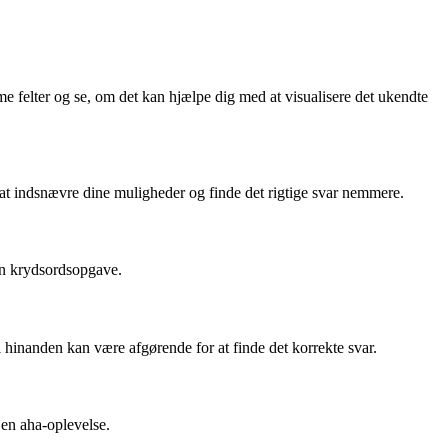
me felter og se, om det kan hjælpe dig med at visualisere det ukendte
t indsnævre dine muligheder og finde det rigtige svar nemmere.
din krydsordsopgave.
 hinanden kan være afgørende for at finde det korrekte svar.
 en aha-oplevelse.