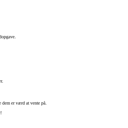
rdopgave.
r.
e dem er værd at vente på.
!