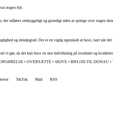
 var nogen fejl.
er, der udføres omhyggeligt og grundigt uden at springe over nogen detal
tighed og detaljegrad. Det er en vigtig egenskab at have, især når det k
vad vi gør, da det kan have en stor indvirkning på resultatet og kvalitete
OPGØRELSE
•
OVERSÆTTE
•
SKIVE
•
BIFLOD TIL DONAU
•
terest
TikTok
Mail
RSS