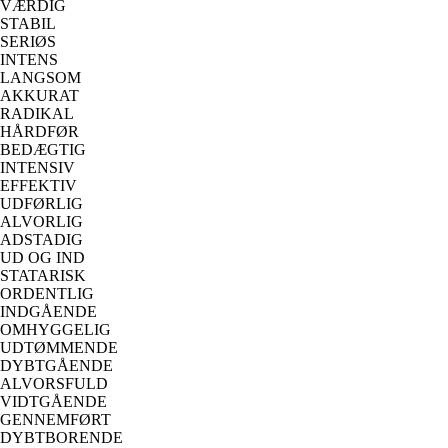
VÆRDIG
STABIL
SERIØS
INTENS
LANGSOM
AKKURAT
RADIKAL
HÅRDFØR
BEDÆGTIG
INTENSIV
EFFEKTIV
UDFØRLIG
ALVORLIG
ADSTADIG
UD OG IND
STATARISK
ORDENTLIG
INDGÅENDE
OMHYGGELIG
UDTØMMENDE
DYBTGÅENDE
ALVORSFULD
VIDTGÅENDE
GENNEMFØRT
DYBTBORENDE