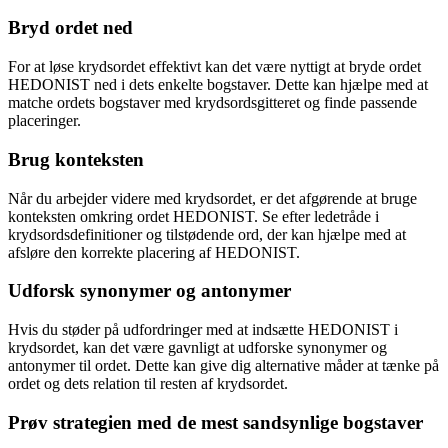
Bryd ordet ned
For at løse krydsordet effektivt kan det være nyttigt at bryde ordet
HEDONIST ned i dets enkelte bogstaver. Dette kan hjælpe med at
matche ordets bogstaver med krydsordsgitteret og finde passende
placeringer.
Brug konteksten
Når du arbejder videre med krydsordet, er det afgørende at bruge
konteksten omkring ordet HEDONIST. Se efter ledetråde i
krydsordsdefinitioner og tilstødende ord, der kan hjælpe med at
afsløre den korrekte placering af HEDONIST.
Udforsk synonymer og antonymer
Hvis du støder på udfordringer med at indsætte HEDONIST i
krydsordet, kan det være gavnligt at udforske synonymer og
antonymer til ordet. Dette kan give dig alternative måder at tænke på
ordet og dets relation til resten af krydsordet.
Prøv strategien med de mest sandsynlige bogstaver