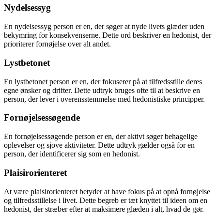
Nydelsessyg
En nydelsessyg person er en, der søger at nyde livets glæder uden
bekymring for konsekvenserne. Dette ord beskriver en hedonist, der
prioriterer fornøjelse over alt andet.
Lystbetonet
En lystbetonet person er en, der fokuserer på at tilfredsstille deres
egne ønsker og drifter. Dette udtryk bruges ofte til at beskrive en
person, der lever i overensstemmelse med hedonistiske principper.
Fornøjelsessøgende
En fornøjelsessøgende person er en, der aktivt søger behagelige
oplevelser og sjove aktiviteter. Dette udtryk gælder også for en
person, der identificerer sig som en hedonist.
Plaisirorienteret
At være plaisirorienteret betyder at have fokus på at opnå fornøjelse
og tilfredsstillelse i livet. Dette begreb er tæt knyttet til ideen om en
hedonist, der stræber efter at maksimere glæden i alt, hvad de gør.