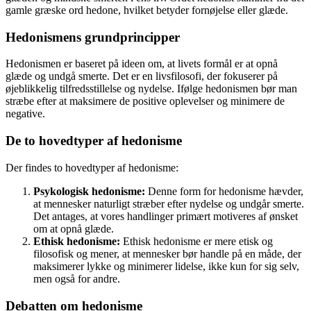
gamle græske ord hedone, hvilket betyder fornøjelse eller glæde.
Hedonismens grundprincipper
Hedonismen er baseret på ideen om, at livets formål er at opnå
glæde og undgå smerte. Det er en livsfilosofi, der fokuserer på
øjeblikkelig tilfredsstillelse og nydelse. Ifølge hedonismen bør man
stræbe efter at maksimere de positive oplevelser og minimere de
negative.
De to hovedtyper af hedonisme
Der findes to hovedtyper af hedonisme:
Psykologisk hedonisme:
Denne form for hedonisme hævder,
at mennesker naturligt stræber efter nydelse og undgår smerte.
Det antages, at vores handlinger primært motiveres af ønsket
om at opnå glæde.
Ethisk hedonisme:
Ethisk hedonisme er mere etisk og
filosofisk og mener, at mennesker bør handle på en måde, der
maksimerer lykke og minimerer lidelse, ikke kun for sig selv,
men også for andre.
Debatten om hedonisme