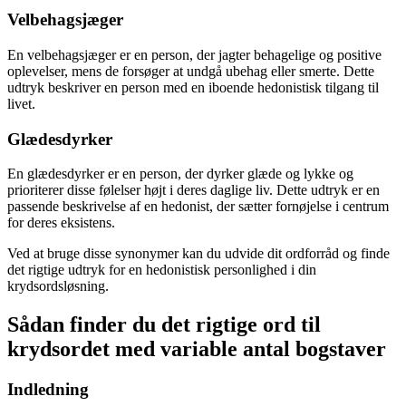
Velbehagsjæger
En velbehagsjæger er en person, der jagter behagelige og positive
oplevelser, mens de forsøger at undgå ubehag eller smerte. Dette
udtryk beskriver en person med en iboende hedonistisk tilgang til
livet.
Glædesdyrker
En glædesdyrker er en person, der dyrker glæde og lykke og
prioriterer disse følelser højt i deres daglige liv. Dette udtryk er en
passende beskrivelse af en hedonist, der sætter fornøjelse i centrum
for deres eksistens.
Ved at bruge disse synonymer kan du udvide dit ordforråd og finde
det rigtige udtryk for en hedonistisk personlighed i din
krydsordsløsning.
Sådan finder du det rigtige ord til
krydsordet med variable antal bogstaver
Indledning