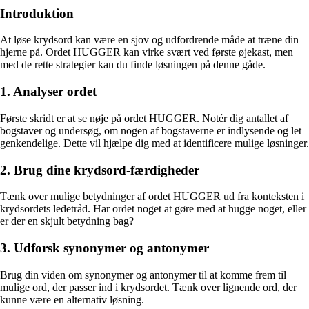
Introduktion
At løse krydsord kan være en sjov og udfordrende måde at træne din
hjerne på. Ordet HUGGER kan virke svært ved første øjekast, men
med de rette strategier kan du finde løsningen på denne gåde.
1. Analyser ordet
Første skridt er at se nøje på ordet HUGGER. Notér dig antallet af
bogstaver og undersøg, om nogen af bogstaverne er indlysende og let
genkendelige. Dette vil hjælpe dig med at identificere mulige løsninger.
2. Brug dine krydsord-færdigheder
Tænk over mulige betydninger af ordet HUGGER ud fra konteksten i
krydsordets ledetråd. Har ordet noget at gøre med at hugge noget, eller
er der en skjult betydning bag?
3. Udforsk synonymer og antonymer
Brug din viden om synonymer og antonymer til at komme frem til
mulige ord, der passer ind i krydsordet. Tænk over lignende ord, der
kunne være en alternativ løsning.