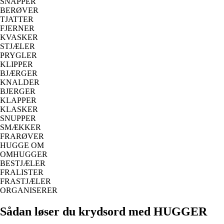
SNAPPER
BERØVER
TJATTER
FJERNER
KVASKER
STJÆLER
PRYGLER
KLIPPER
BJÆRGER
KNALDER
BJERGER
KLAPPER
KLASKER
SNUPPER
SMÆKKER
FRARØVER
HUGGE OM
OMHUGGER
BESTJÆLER
FRALISTER
FRASTJÆLER
ORGANISERER
Sådan løser du krydsord med HUGGER