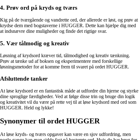
4. Prøv ord på kryds og tværs
Kig på de tværgående og vandrette ord, der allerede er løst, og prøv at
krydse dem med bogstaverne i HUGGER. Dette kan hjælpe dig med
at indsnævre dine muligheder og finde det rigtige svar.
5. Vær tålmodig og kreativ
Løsning af krydsord kræver tid, tålmodighed og kreativ tænkning.
Prøv at tænke ud af boksen og eksperimentere med forskellige
løsningsmetoder for at komme frem til svaret på ordet HUGGER.
Afsluttende tanker
At løse krydsord er en fantastisk måde at udfordre din hjerne og styrke
dine sproglige færdigheder. Ved at følge disse trin og bruge din logik
og kreativitet vil du være på rette vej til at løse krydsord med ord som
HUGGER. Held og lykke!
Synonymer til ordet HUGGER
At løse kryds- og tværs opgaver kan være en sjov udfordring, men
nogle gange kan man sidde fast på bestemte ord. Hvis du har brug for