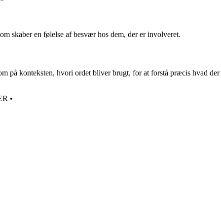
som skaber en følelse af besvær hos dem, der er involveret.
om på konteksten, hvori ordet bliver brugt, for at forstå præcis hvad der
ER
•