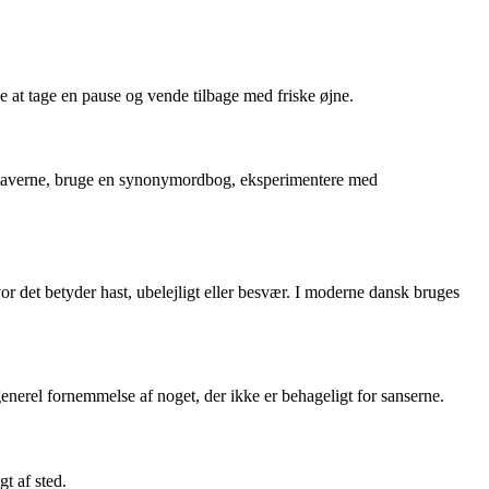
pe at tage en pause og vende tilbage med friske øjne.
bogstaverne, bruge en synonymordbog, eksperimentere med
or det betyder hast, ubelejligt eller besvær. I moderne dansk bruges
generel fornemmelse af noget, der ikke er behageligt for sanserne.
gt af sted.