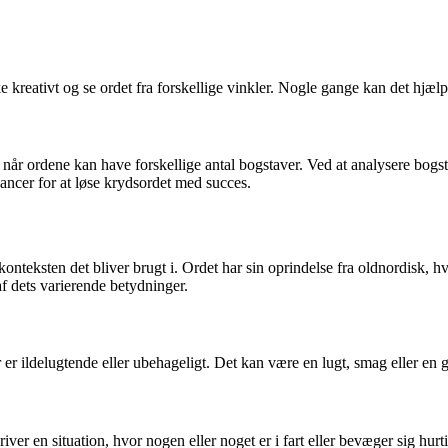
ke kreativt og se ordet fra forskellige vinkler. Nogle gange kan det hjæl
sær når ordene kan have forskellige antal bogstaver. Ved at analysere 
ncer for at løse krydsordet med succes.
nteksten det bliver brugt i. Ordet har sin oprindelse fra oldnordisk, hv
f dets varierende betydninger.
 er ildelugtende eller ubehageligt. Det kan være en lugt, smag eller en 
ver en situation, hvor nogen eller noget er i fart eller bevæger sig hurti