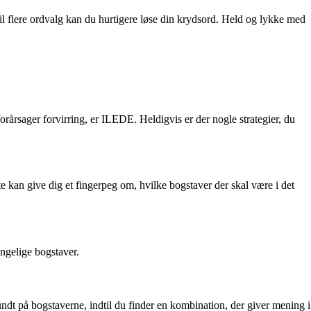
 flere ordvalg kan du hurtigere løse din krydsord. Held og lykke med
orårsager forvirring, er ILEDE. Heldigvis er der nogle strategier, du
te kan give dig et fingerpeg om, hvilke bogstaver der skal være i det
ngelige bogstaver.
ndt på bogstaverne, indtil du finder en kombination, der giver mening i