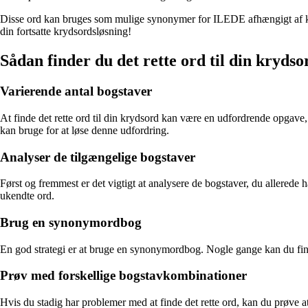
Disse ord kan bruges som mulige synonymer for ILEDE afhængigt af kont
din fortsatte krydsordsløsning!
Sådan finder du det rette ord til din krydso
Varierende antal bogstaver
At finde det rette ord til din krydsord kan være en udfordrende opgave, 
kan bruge for at løse denne udfordring.
Analyser de tilgængelige bogstaver
Først og fremmest er det vigtigt at analysere de bogstaver, du allerede 
ukendte ord.
Brug en synonymordbog
En god strategi er at bruge en synonymordbog. Nogle gange kan du finde
Prøv med forskellige bogstavkombinationer
Hvis du stadig har problemer med at finde det rette ord, kan du prøve a