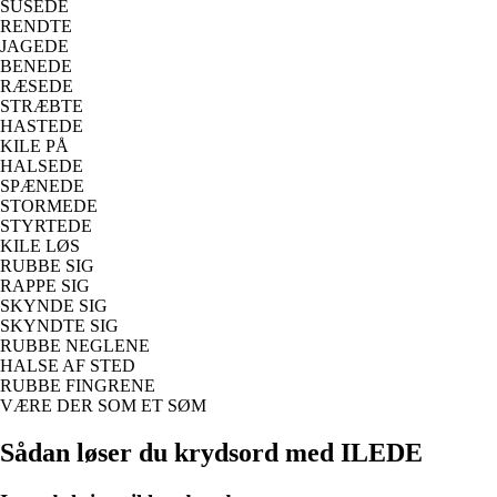
SUSEDE
RENDTE
JAGEDE
BENEDE
RÆSEDE
STRÆBTE
HASTEDE
KILE PÅ
HALSEDE
SPÆNEDE
STORMEDE
STYRTEDE
KILE LØS
RUBBE SIG
RAPPE SIG
SKYNDE SIG
SKYNDTE SIG
RUBBE NEGLENE
HALSE AF STED
RUBBE FINGRENE
VÆRE DER SOM ET SØM
Sådan løser du krydsord med ILEDE