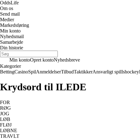
Odds
Life
Om os
Send mail
Medier
Markedsføring
Min konto
Nyhedsmail
Samarbejde
Din historie
Min konto
Opret konto
Nyhedsbreve
Kategorier
Betting
Casino
Spil
Anmeldelser
Tilbud
Taktikker
Ansvarligt spil
Ishockey
Krydsord til ILEDE
FOR
RØG
JOG
LØB
FLØJ
LØBNE
TRAVLT