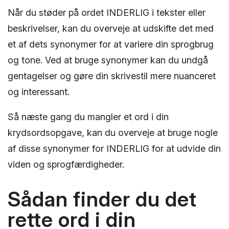
Når du støder på ordet INDERLIG i tekster eller
beskrivelser, kan du overveje at udskifte det med
et af dets synonymer for at variere din sprogbrug
og tone. Ved at bruge synonymer kan du undgå
gentagelser og gøre din skrivestil mere nuanceret
og interessant.
Så næste gang du mangler et ord i din
krydsordsopgave, kan du overveje at bruge nogle
af disse synonymer for INDERLIG for at udvide din
viden og sprogfærdigheder.
Sådan finder du det
rette ord i din