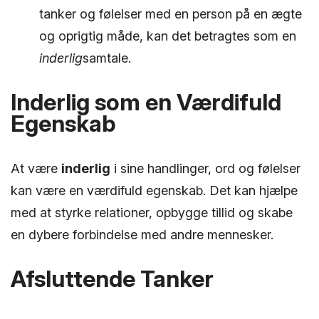
tanker og følelser med en person på en ægte
og oprigtig måde, kan det betragtes som en
inderlig
samtale.
Inderlig som en Værdifuld
Egenskab
At være
inderlig
i sine handlinger, ord og følelser
kan være en værdifuld egenskab. Det kan hjælpe
med at styrke relationer, opbygge tillid og skabe
en dybere forbindelse med andre mennesker.
Afsluttende Tanker