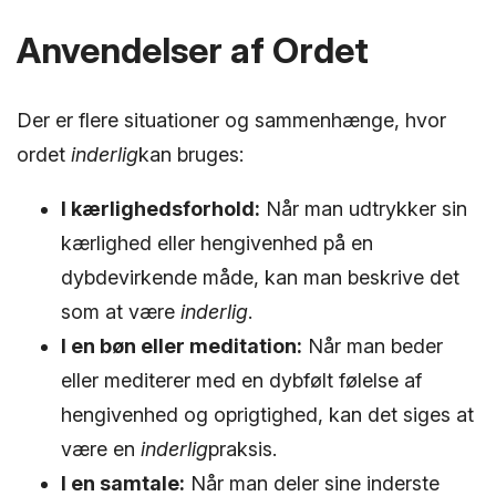
Anvendelser af Ordet
Der er flere situationer og sammenhænge, hvor
ordet
inderlig
kan bruges:
I kærlighedsforhold:
Når man udtrykker sin
kærlighed eller hengivenhed på en
dybdevirkende måde, kan man beskrive det
som at være
inderlig
.
I en bøn eller meditation:
Når man beder
eller mediterer med en dybfølt følelse af
hengivenhed og oprigtighed, kan det siges at
være en
inderlig
praksis.
I en samtale:
Når man deler sine inderste