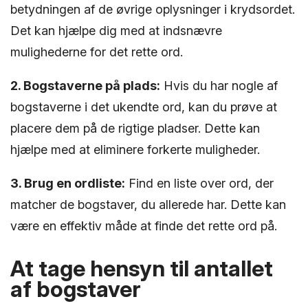
betydningen af de øvrige oplysninger i krydsordet.
Det kan hjælpe dig med at indsnævre
mulighederne for det rette ord.
2. Bogstaverne på plads:
Hvis du har nogle af
bogstaverne i det ukendte ord, kan du prøve at
placere dem på de rigtige pladser. Dette kan
hjælpe med at eliminere forkerte muligheder.
3. Brug en ordliste:
Find en liste over ord, der
matcher de bogstaver, du allerede har. Dette kan
være en effektiv måde at finde det rette ord på.
At tage hensyn til antallet
af bogstaver