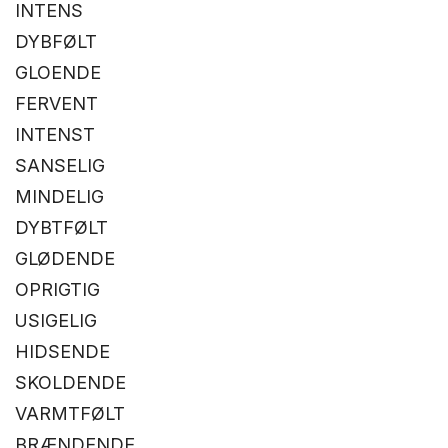
INTENS
DYBFØLT
GLOENDE
FERVENT
INTENST
SANSELIG
MINDELIG
DYBTFØLT
GLØDENDE
OPRIGTIG
USIGELIG
HIDSENDE
SKOLDENDE
VARMTFØLT
BRÆNDENDE