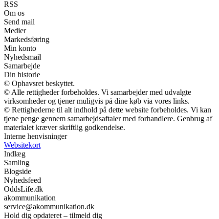
RSS
Om os
Send mail
Medier
Markedsføring
Min konto
Nyhedsmail
Samarbejde
Din historie
© Ophavsret beskyttet.
© Alle rettigheder forbeholdes. Vi samarbejder med udvalgte
virksomheder og tjener muligvis på dine køb via vores links.
© Rettighederne til alt indhold på dette website forbeholdes. Vi kan
tjene penge gennem samarbejdsaftaler med forhandlere. Genbrug af
materialet kræver skriftlig godkendelse.
Interne henvisninger
Websitekort
Indlæg
Samling
Blogside
Nyhedsfeed
OddsLife.dk
akommunikation
service@akommunikation.dk
Hold dig opdateret – tilmeld dig