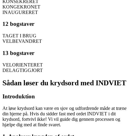
KONSEKRERET
KONGEKRONET
INAUGURERET
12 bogstaver
TAGET I BRUG
VELBEVANDRET
13 bogstaver
VELORIENTERET
DELAGTIGGJORT
Sådan løser du krydsord med INDVIET
Introduktion
At løse krydsord kan være en sjov og udfordrende måde at træne
din hjerne på. Hvis du sidder fast med ordet INDVIET i dit
krydsord, fortvivl ikke! Vi vil guide dig gennem processen og
hjælpe dig med at finde svaret.