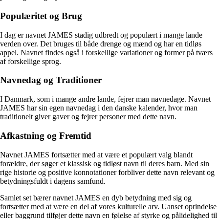
Populæritet og Brug
I dag er navnet JAMES stadig udbredt og populært i mange lande
verden over. Det bruges til både drenge og mænd og har en tidløs
appel. Navnet findes også i forskellige variationer og former på tværs
af forskellige sprog.
Navnedag og Traditioner
I Danmark, som i mange andre lande, fejrer man navnedage. Navnet
JAMES har sin egen navnedag i den danske kalender, hvor man
traditionelt giver gaver og fejrer personer med dette navn.
Afkastning og Fremtid
Navnet JAMES fortsætter med at være et populært valg blandt
forældre, der søger et klassisk og tidløst navn til deres barn. Med sin
rige historie og positive konnotationer forbliver dette navn relevant og
betydningsfuldt i dagens samfund.
Samlet set bærer navnet JAMES en dyb betydning med sig og
fortsætter med at være en del af vores kulturelle arv. Uanset oprindelse
eller baggrund tilføjer dette navn en følelse af styrke og pålidelighed til