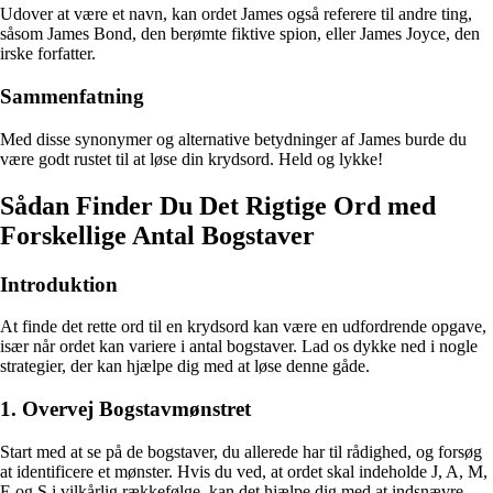
Udover at være et navn, kan ordet James også referere til andre ting,
såsom James Bond, den berømte fiktive spion, eller James Joyce, den
irske forfatter.
Sammenfatning
Med disse synonymer og alternative betydninger af James burde du
være godt rustet til at løse din krydsord. Held og lykke!
Sådan Finder Du Det Rigtige Ord med
Forskellige Antal Bogstaver
Introduktion
At finde det rette ord til en krydsord kan være en udfordrende opgave,
især når ordet kan variere i antal bogstaver. Lad os dykke ned i nogle
strategier, der kan hjælpe dig med at løse denne gåde.
1. Overvej Bogstavmønstret
Start med at se på de bogstaver, du allerede har til rådighed, og forsøg
at identificere et mønster. Hvis du ved, at ordet skal indeholde J, A, M,
E og S i vilkårlig rækkefølge, kan det hjælpe dig med at indsnævre