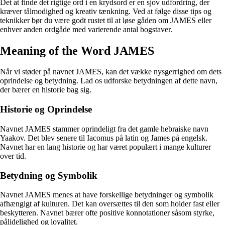
Det at finde det rigtige ord i en krydsord er en sjov udfordring, der
kræver tålmodighed og kreativ tænkning. Ved at følge disse tips og
teknikker bør du være godt rustet til at løse gåden om JAMES eller
enhver anden ordgåde med varierende antal bogstaver.
Meaning of the Word JAMES
Når vi støder på navnet JAMES, kan det vække nysgerrighed om dets
oprindelse og betydning. Lad os udforske betydningen af dette navn,
der bærer en historie bag sig.
Historie og Oprindelse
Navnet JAMES stammer oprindeligt fra det gamle hebraiske navn
Yaakov. Det blev senere til Iacomus på latin og James på engelsk.
Navnet har en lang historie og har været populært i mange kulturer
over tid.
Betydning og Symbolik
Navnet JAMES menes at have forskellige betydninger og symbolik
afhængigt af kulturen. Det kan oversættes til den som holder fast eller
beskytteren. Navnet bærer ofte positive konnotationer såsom styrke,
pålidelighed og loyalitet.