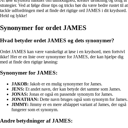
At løse krydsord handler om tålmodighed, kreativ tænkning og brug af
strategier. Ved at følge disse tips og tricks bør du være bedre rustet til at
tackle udfordringen med at finde det rigtige ord JAMES i dit krydsord.
Held og lykke!
Synonymer for ordet JAMES
Hvad betyder ordet JAMES og dets synonymer?
Ordet JAMES kan være vanskeligt at løse i en krydsord, men fortvivl
ikke! Her er en liste over synonymer for JAMES, der kan hjælpe dig
med at finde den rigtige løsning:
Synonymer for JAMES:
JAKOB:
Jakob er en mulig synonymer for James.
JENS:
Et andet navn, der kan betyde det samme som James.
JONAS:
Jonas er også en passende synonym for James.
JONATHAN:
Dette navn bruges også som synonym for James.
JIMMY:
Jimmy er en mere afslappet variant af James, der også
fungerer som et synonym.
Andre betydninger af JAMES: