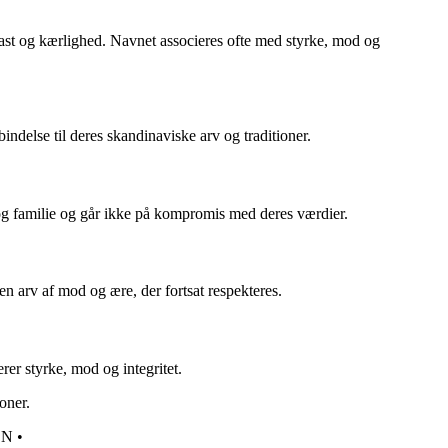
ast og kærlighed. Navnet associeres ofte med styrke, mod og
ndelse til deres skandinaviske arv og traditioner.
g familie og går ikke på kompromis med deres værdier.
n arv af mod og ære, der fortsat respekteres.
er styrke, mod og integritet.
oner.
ON
•