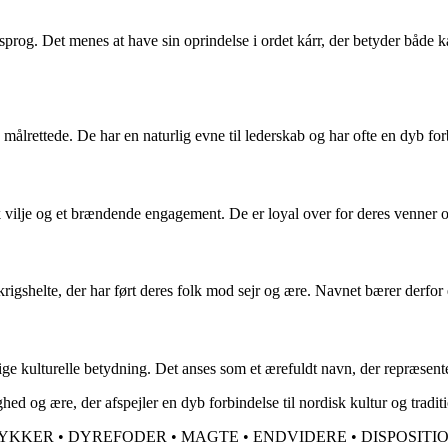
og. Det menes at have sin oprindelse i ordet kárr, der betyder både k
rettede. De har en naturlig evne til lederskab og har ofte en dyb forbi
ilje og et brændende engagement. De er loyal over for deres venner o
gshelte, der har ført deres folk mod sejr og ære. Navnet bærer derfor e
 kulturelle betydning. Det anses som et ærefuldt navn, der repræsenter
 og ære, der afspejler en dyb forbindelse til nordisk kultur og traditi
YKKER
•
DYREFODER
•
MAGTE
•
ENDVIDERE
•
DISPOSITI