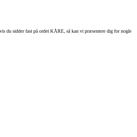
vis du sidder fast på ordet KÅRE, så kan vi præsentere dig for nogle