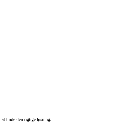
at finde den rigtige løsning: