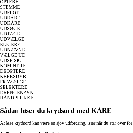
OPTERE
STEMME
UDPEGE
UDRÅBE
UDKÅRE
UDSØGE
UDTAGE
UDVÆLGE
ELIGERE
UDNÆVNE
VÆLGE UD
UDSE SIG
NOMINERE
DEOPTERE
KREBSDYR
FRAVÆLGE
SELEKTERE
DRENGENAVN
HÅNDPLUKKE
Sådan løser du krydsord med KÅRE
At løse krydsord kan være en sjov udfordring, især når du står over for