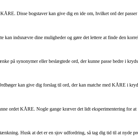
 KÅRE. Disse bogstaver kan give dig en ide om, hvilket ord der passer 
e kan indsnævre dine muligheder og gøre det lettere at finde den korre
nke på synonymer eller beslægtede ord, der kunne passe bedre i kryds
. Ordbøger kan give dig forslag til ord, der kan matche med KÅRE i kryd
anne ordet KÅRE. Nogle gange kræver det lidt eksperimentering for at f
tænkning. Husk at det er en sjov udfordring, så tag dig tid til at nyde 