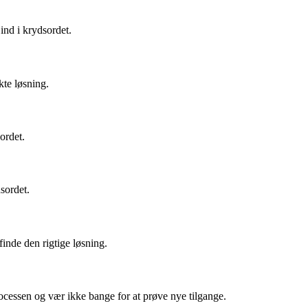
ind i krydsordet.
kte løsning.
ordet.
sordet.
inde den rigtige løsning.
processen og vær ikke bange for at prøve nye tilgange.