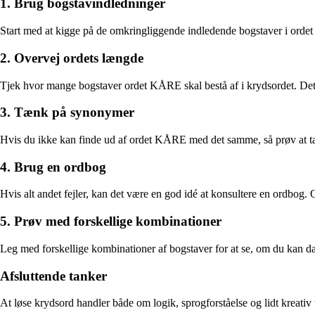
1. Brug bogstavindledninger
Start med at kigge på de omkringliggende indledende bogstaver i ordet
2. Overvej ordets længde
Tjek hvor mange bogstaver ordet KÅRE skal bestå af i krydsordet. Dett
3. Tænk på synonymer
Hvis du ikke kan finde ud af ordet KÅRE med det samme, så prøv at tæ
4. Brug en ordbog
Hvis alt andet fejler, kan det være en god idé at konsultere en ordbog
5. Prøv med forskellige kombinationer
Leg med forskellige kombinationer af bogstaver for at se, om du kan d
Afsluttende tanker
At løse krydsord handler både om logik, sprogforståelse og lidt kreativ 