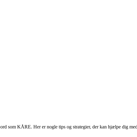
 ord som KÅRE. Her er nogle tips og strategier, der kan hjælpe dig med 