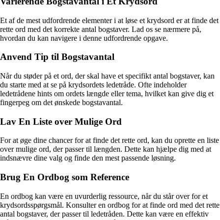
Varierende Bogstavantal i Et Krydsord
Et af de mest udfordrende elementer i at løse et krydsord er at finde det
rette ord med det korrekte antal bogstaver. Lad os se nærmere på,
hvordan du kan navigere i denne udfordrende opgave.
Anvend Tip til Bogstavantal
Når du støder på et ord, der skal have et specifikt antal bogstaver, kan
du starte med at se på krydsordets ledetråde. Ofte indeholder
ledetrådene hints om ordets længde eller tema, hvilket kan give dig et
fingerpeg om det ønskede bogstavantal.
Lav En Liste over Mulige Ord
For at øge dine chancer for at finde det rette ord, kan du oprette en liste
over mulige ord, der passer til længden. Dette kan hjælpe dig med at
indsnævre dine valg og finde den mest passende løsning.
Brug En Ordbog som Reference
En ordbog kan være en uvurderlig ressource, når du står over for et
krydsordsspørgsmål. Konsulter en ordbog for at finde ord med det rette
antal bogstaver, der passer til ledetråden. Dette kan være en effektiv