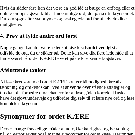
Hvis du sidder fast, kan det være en god idé at bruge en ordbog eller et
online-ordopslagsværk til at finde mulige ord, der passer til krydsordet.
Du kan søge efter synonymer og beslægtede ord for at udvide dine
muligheder.
4. Prøv at fylde andre ord først
Nogle gange kan det være lettere at løse krydsordet ved først at
udfylde de ord, du er sikker på. Dette kan give dig flere ledetråde til at
finde svaret på ordet KÆRE baseret på de krydsende bogstaver.
Afsluttende tanker
At løse krydsord med ordet KÆRE kræver tålmodighed, kreativ
tænkning og ordkendskab. Ved at anvende ovenstående strategier og
tips kan du forbedre dine chancer for at løse gåden korrekt. Husk at
have det sjovt undervejs og udfordre dig selv til at lære nye ord og løse
komplekse krydsord.
Synonymer for ordet KÆRE
Der er mange forskellige måder at udtrykke kærlighed og betydning
på, og derfor er der også mange synonymer for ordet kære. Her finder