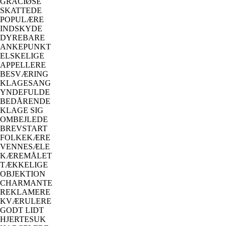
GRACIØSE
SKATTEDE
POPULÆRE
INDSKYDE
DYREBARE
ANKEPUNKT
ELSKELIGE
APPELLERE
BESVÆRING
KLAGESANG
YNDEFULDE
BEDÅRENDE
KLAGE SIG
OMBEJLEDE
BREVSTART
FOLKEKÆRE
VENNESÆLE
KÆREMÅLET
TÆKKELIGE
OBJEKTION
CHARMANTE
REKLAMERE
KVÆRULERE
GODT LIDT
HJERTESUK