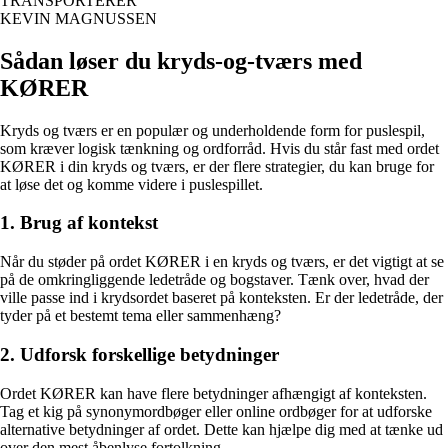
TRANSPORTERER
KEVIN MAGNUSSEN
Sådan løser du kryds-og-tværs med
KØRER
Kryds og tværs er en populær og underholdende form for puslespil,
som kræver logisk tænkning og ordforråd. Hvis du står fast med ordet
KØRER i din kryds og tværs, er der flere strategier, du kan bruge for
at løse det og komme videre i puslespillet.
1. Brug af kontekst
Når du støder på ordet KØRER i en kryds og tværs, er det vigtigt at se
på de omkringliggende ledetråde og bogstaver. Tænk over, hvad der
ville passe ind i krydsordet baseret på konteksten. Er der ledetråde, der
tyder på et bestemt tema eller sammenhæng?
2. Udforsk forskellige betydninger
Ordet KØRER kan have flere betydninger afhængigt af konteksten.
Tag et kig på synonymordbøger eller online ordbøger for at udforske
alternative betydninger af ordet. Dette kan hjælpe dig med at tænke ud
over den mest åbenlyse fortolkning.