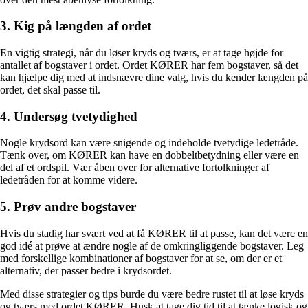
3. Kig på længden af ordet
En vigtig strategi, når du løser kryds og tværs, er at tage højde for
antallet af bogstaver i ordet. Ordet KØRER har fem bogstaver, så det
kan hjælpe dig med at indsnævre dine valg, hvis du kender længden på
ordet, det skal passe til.
4. Undersøg tvetydighed
Nogle krydsord kan være snigende og indeholde tvetydige ledetråde.
Tænk over, om KØRER kan have en dobbeltbetydning eller være en
del af et ordspil. Vær åben over for alternative fortolkninger af
ledetråden for at komme videre.
5. Prøv andre bogstaver
Hvis du stadig har svært ved at få KØRER til at passe, kan det være en
god idé at prøve at ændre nogle af de omkringliggende bogstaver. Leg
med forskellige kombinationer af bogstaver for at se, om der er et
alternativ, der passer bedre i krydsordet.
Med disse strategier og tips burde du være bedre rustet til at løse kryds
og tværs med ordet KØRER. Husk at tage dig tid til at tænke logisk og