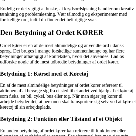
Endelig er det vigtigt at huske, at krydsordsløsning handler om kreativ
tænkning og problemløsning. Vær tålmodig og eksperimenter med
forskellige ord, indtil du finder det helt rigtige svar.
Den Betydning af Ordet KØRER
Ordet kører er en af de mest almindelige og anvendte ord i dansk
sprog. Det bruges i mange forskellige sammenhænge og har flere
betydninger afhængigt af konteksten, hvori det anvendes. Lad os
udforske nogle af de mest udbredte betydninger af ordet kører.
Betydning 1: Kørsel med et Køretøj
En af de mest almindelige betydninger af ordet kører refererer til
aktionen af at bevæge sig fra et sted til et andet ved hjælp af et køretøj
som f.eks. en bil, cykel, bus eller tog. Når man siger jeg kører til
arbejde betyder det, at personen skal transportere sig selv ved at køre et
køretøj til sin arbejdsplads.
Betydning 2: Funktion eller Tilstand af et Objekt
En anden betydning af ordet kører kan referere til funktionen eller