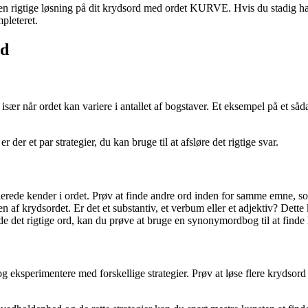
den rigtige løsning på dit krydsord med ordet KURVE. Hvis du stadig ha
pleteret.
rd
 især når ordet kan variere i antallet af bogstaver. Et eksempel på et 
er et par strategier, du kan bruge til at afsløre det rigtige svar.
llerede kender i ordet. Prøv at finde andre ord inden for samme emne, 
n af krydsordet. Er det et substantiv, et verbum eller et adjektiv? Dett
e det rigtige ord, kan du prøve at bruge en synonymordbog til at finde l
 og eksperimentere med forskellige strategier. Prøv at løse flere krydsord