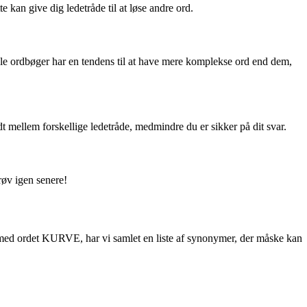
an give dig ledetråde til at løse andre ord.
ogle ordbøger har en tendens til at have mere komplekse ord end dem,
t mellem forskellige ledetråde, medmindre du er sikker på dit svar.
røv igen senere!
st med ordet KURVE, har vi samlet en liste af synonymer, der måske kan