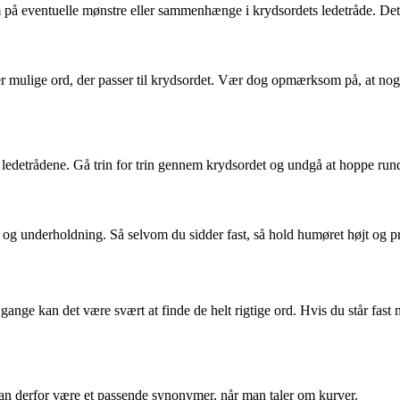
ventuelle mønstre eller sammenhænge i krydsordets ledetråde. Dette k
 efter mulige ord, der passer til krydsordet. Vær dog opmærksom på, at n
 ledetrådene. Gå trin for trin gennem krydsordet og undgå at hoppe rund
v og underholdning. Så selvom du sidder fast, så hold humøret højt og p
gange kan det være svært at finde de helt rigtige ord. Hvis du står fa
kan derfor være et passende synonymer, når man taler om kurver.