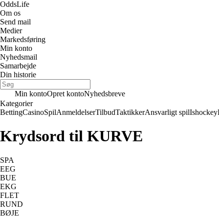
Odds
Life
Om os
Send mail
Medier
Markedsføring
Min konto
Nyhedsmail
Samarbejde
Din historie
Min konto
Opret konto
Nyhedsbreve
Kategorier
Betting
Casino
Spil
Anmeldelser
Tilbud
Taktikker
Ansvarligt spil
Ishockey
Krydsord til KURVE
SPA
EEG
BUE
EKG
FLET
RUND
BØJE