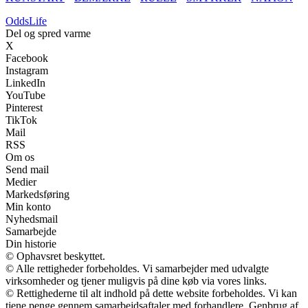
Odds
Life
Del og spred varme
X
Facebook
Instagram
LinkedIn
YouTube
Pinterest
TikTok
Mail
RSS
Om os
Send mail
Medier
Markedsføring
Min konto
Nyhedsmail
Samarbejde
Din historie
© Ophavsret beskyttet.
© Alle rettigheder forbeholdes. Vi samarbejder med udvalgte
virksomheder og tjener muligvis på dine køb via vores links.
© Rettighederne til alt indhold på dette website forbeholdes. Vi kan
tjene penge gennem samarbejdsaftaler med forhandlere. Genbrug af