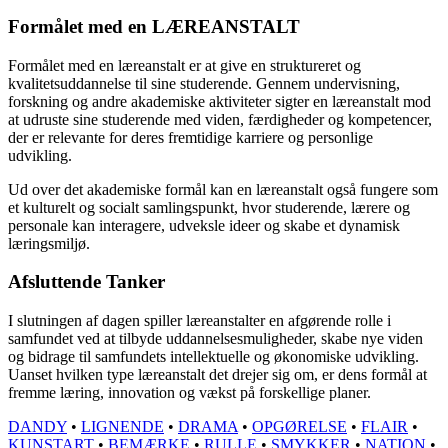
Formålet med en LÆREANSTALT
Formålet med en læreanstalt er at give en struktureret og
kvalitetsuddannelse til sine studerende. Gennem undervisning,
forskning og andre akademiske aktiviteter sigter en læreanstalt mod
at udruste sine studerende med viden, færdigheder og kompetencer,
der er relevante for deres fremtidige karriere og personlige
udvikling.
Ud over det akademiske formål kan en læreanstalt også fungere som
et kulturelt og socialt samlingspunkt, hvor studerende, lærere og
personale kan interagere, udveksle ideer og skabe et dynamisk
læringsmiljø.
Afsluttende Tanker
I slutningen af dagen spiller læreanstalter en afgørende rolle i
samfundet ved at tilbyde uddannelsesmuligheder, skabe nye viden
og bidrage til samfundets intellektuelle og økonomiske udvikling.
Uanset hvilken type læreanstalt det drejer sig om, er dens formål at
fremme læring, innovation og vækst på forskellige planer.
DANDY
•
LIGNENDE
•
DRAMA
•
OPGØRELSE
•
FLAIR
•
KUNSTART
•
BEMÆRKE
•
RULLE
•
SMYKKER
•
NATION
•