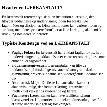
Hvad er en LÆREANSTALT?
En læreanstalt refererer typisk til en institution eller skole, der
tilbyder uddannelse og undervisning inden for forskellige
fagområder og discipliner. Disse institutioner kan variere i form og
struktur, men deres primære formål er at lette læring og akademisk
udvikling hos deres studerende.
Typiske Kendetegn ved en LÆREANSTALT
Fagligt Fokus:
En læreanstalt har et klart fagligt fokus, hvor
undervisningen og uddannelsen er centreret omkring bestemte
emner eller fagområder.
Uddannelsesniveauer:
Læreanstalter kan tilbyde
uddannelser på forskellige niveauer, såsom grundskole,
gymnasium, erhvervsuddannelser, videregående uddannelser
osv.
Akademisk Miljø:
De fleste læreanstalter skaber et
akademisk miljø, der fremmer læring, kreativitet og
intellektuel vækst hos studerende og lærere.
Faciliteter:
Læreanstalter kan have faciliteter såsom
klasseværelser, laboratorier, biblioteker, idrætsanlæg osv. for
at støtte undervisningen og forskningen.