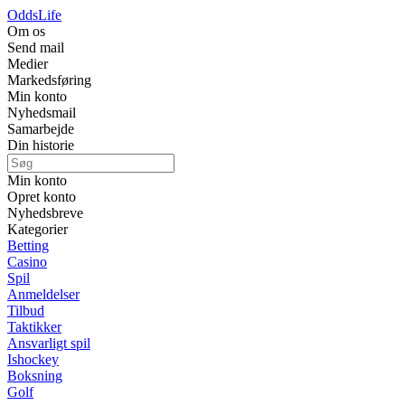
Odds
Life
Om os
Send mail
Medier
Markedsføring
Min konto
Nyhedsmail
Samarbejde
Din historie
Min konto
Opret konto
Nyhedsbreve
Kategorier
Betting
Casino
Spil
Anmeldelser
Tilbud
Taktikker
Ansvarligt spil
Ishockey
Boksning
Golf