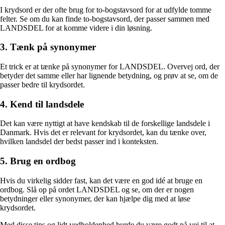
I krydsord er der ofte brug for to-bogstavsord for at udfylde tomme
felter. Se om du kan finde to-bogstavsord, der passer sammen med
LANDSDEL for at komme videre i din løsning.
3. Tænk på synonymer
Et trick er at tænke på synonymer for LANDSDEL. Overvej ord, der
betyder det samme eller har lignende betydning, og prøv at se, om de
passer bedre til krydsordet.
4. Kend til landsdele
Det kan være nyttigt at have kendskab til de forskellige landsdele i
Danmark. Hvis det er relevant for krydsordet, kan du tænke over,
hvilken landsdel der bedst passer ind i konteksten.
5. Brug en ordbog
Hvis du virkelig sidder fast, kan det være en god idé at bruge en
ordbog. Slå op på ordet LANDSDEL og se, om der er nogen
betydninger eller synonymer, der kan hjælpe dig med at løse
krydsordet.
Med disse tips og lidt vedholdenhed burde du være godt på vej til at