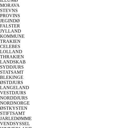
ILLUMØ
MORAVA
STEVNS
PROVINS
JEGINDØ
FALSTER
JYLLAND
KOMMUNE
TRAKIEN
CELEBES
LOLLAND
THRAKIEN
LANDSKAB
SYDDJURS
STATSAMT
BLEKINGE
ØSTDJURS
LANGELAND
VESTDJURS
NORDDJURS
NORDNORGE
ØSTKYSTEN
STIFTSAMT
JARLEDØMME
VENDSYSSEL