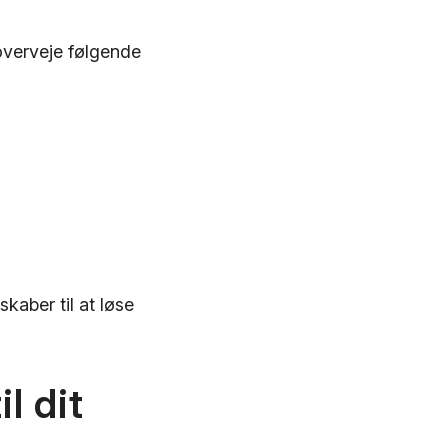
overveje følgende
kaber til at løse
l dit