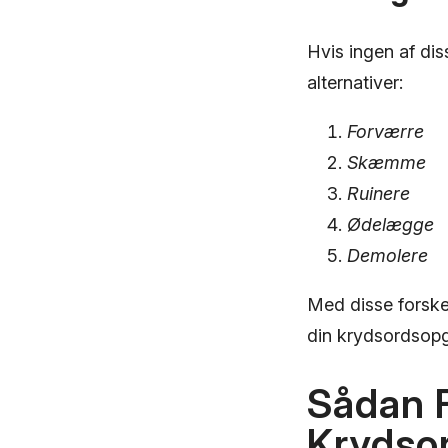
Hvis ingen af di
alternativer:
Forværre
Skæmme
Ruinere
Ødelægge
Demolere
Med disse forske
din krydsordsop
Sådan F
Krydso