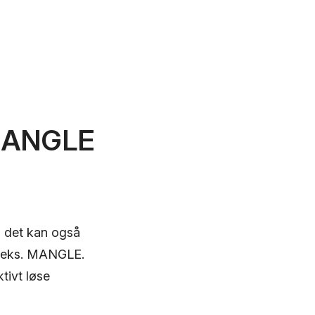
 MANGLE
n det kan også
 f.eks. MANGLE.
tivt løse