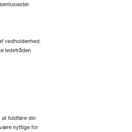
sentusiaster.
 af vedholdenhed.
se ledetråden
t fuldføre din
være nyttige for