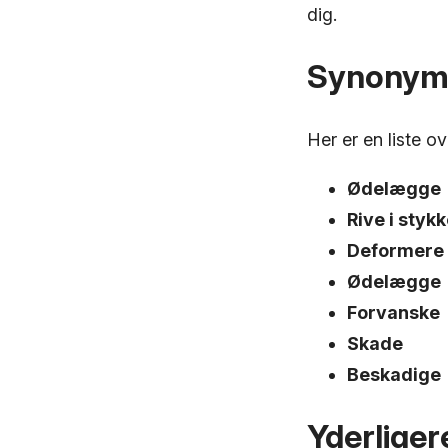
dig.
Synonym
Her er en liste 
Ødelægge
Rive i styk
Deformere
Ødelægge
Forvanske
Skade
Beskadige
Yderliger