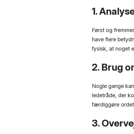
1. Analys
Først og fremmes
have flere betydn
fysisk, at noget e
2. Brug o
Nogle gange kan 
ledetråde, der k
færdiggøre ordet
3. Overv