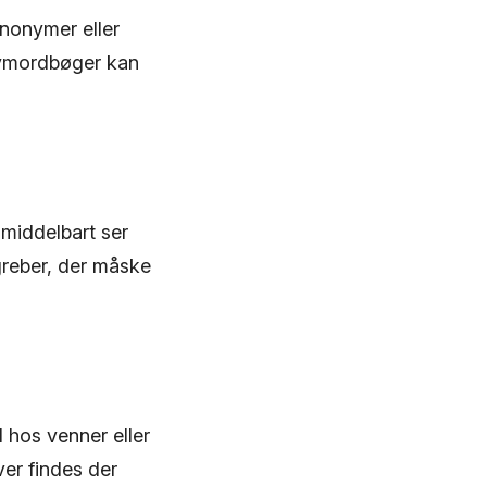
nonymer eller
nymordbøger kan
middelbart ser
reber, der måske
 hos venner eller
ver findes der