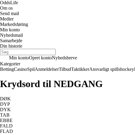
Odds
Life
Om os
Send mail
Medier
Markedsføring
Min konto
Nyhedsmail
Samarbejde
Din historie
Min konto
Opret konto
Nyhedsbreve
Kategorier
Betting
Casino
Spil
Anmeldelser
Tilbud
Taktikker
Ansvarligt spil
Ishockey
Krydsord til NEDGANG
DØK
DYP
DYK
TAB
EBBE
FALD
FLAD