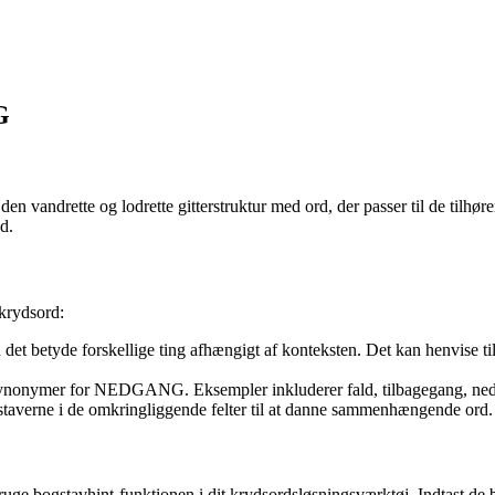
G
e den vandrette og lodrette gitterstruktur med ord, der passer til de 
ed.
 krydsord:
betyde forskellige ting afhængigt af konteksten. Det kan henvise til e
synonymer for NEDGANG. Eksempler inkluderer fald, tilbagegang, nedga
averne i de omkringliggende felter til at danne sammenhængende ord.
 bogstavhint-funktionen i dit krydsordsløsningsværktøj. Indtast de bog