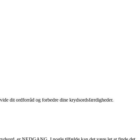
ide dit ordforråd og forbedre dine krydsordsfærdigheder.
 krydsord, er NEDGANG. I nogle tilfælde kan det være let at finde det