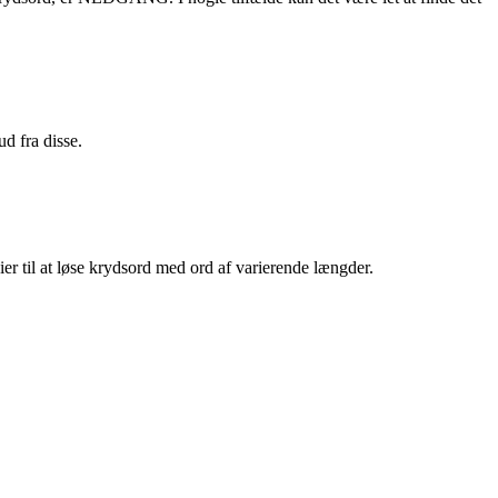
d fra disse.
ier til at løse krydsord med ord af varierende længder.