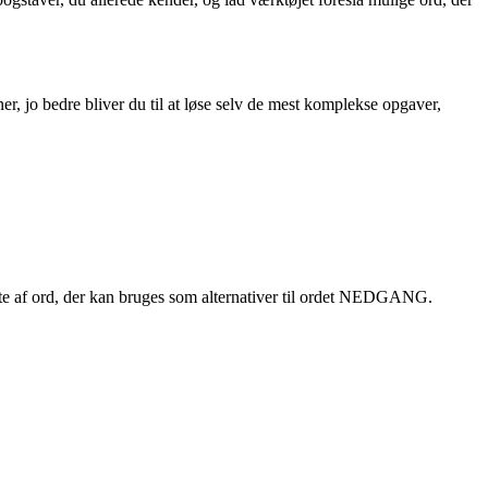
, jo bedre bliver du til at løse selv de mest komplekse opgaver,
te af ord, der kan bruges som alternativer til ordet NEDGANG.