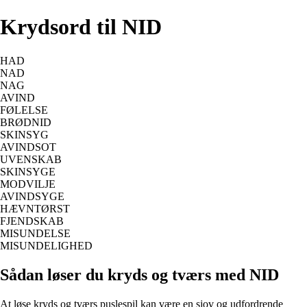
Krydsord til NID
HAD
NAD
NAG
AVIND
FØLELSE
BRØDNID
SKINSYG
AVINDSOT
UVENSKAB
SKINSYGE
MODVILJE
AVINDSYGE
HÆVNTØRST
FJENDSKAB
MISUNDELSE
MISUNDELIGHED
Sådan løser du kryds og tværs med NID
At løse kryds og tværs puslespil kan være en sjov og udfordrende