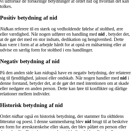
vi udforske de forskellige betydninger af ordet nid og hvordan det kan
tolkes.
Positiv betydning af nid
Nid
kan referere til en stærk og vedholdende følelse af stolthed, ære
eller værdighed. Når nogen udfører en handling med
nid
, betyder det,
at de gør det med en stor indsats, dedikation og hengivenhed. Dette
kan være i form af at arbejde hårdt for at opnå en målsætning eller at
udvise en særlig form for stolthed i ens handlinger.
Negativ betydning af nid
På den anden side kan
nid
også have en negativ betydning, der relaterer
sig til fjendtlighed, jalousi eller ondskab. Når nogen handler med
nid
i
denne forstand, betyder det, at de gør det med intentionen om at skade
eller nedgøre en anden person. Dette kan føre til konflikter og dårlige
relationer mellem individer.
Historisk betydning af nid
Ordet
nid
har også en historisk betydning, der stammer fra oldtidens
litteratur og poesi. I denne sammenhæng blev
nid
brugt til at beskrive
en form for æreskrænkelse eller skam, der blev påført en person eller