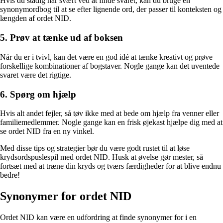
Hvis du stadig har svært ved at finde svaret, kan du bruge en
synonymordbog til at se efter lignende ord, der passer til konteksten og
længden af ordet NID.
5. Prøv at tænke ud af boksen
Når du er i tvivl, kan det være en god idé at tænke kreativt og prøve
forskellige kombinationer af bogstaver. Nogle gange kan det uventede
svaret være det rigtige.
6. Spørg om hjælp
Hvis alt andet fejler, så tøv ikke med at bede om hjælp fra venner eller
familiemedlemmer. Nogle gange kan en frisk øjekast hjælpe dig med at
se ordet NID fra en ny vinkel.
Med disse tips og strategier bør du være godt rustet til at løse
krydsordspuslespil med ordet NID. Husk at øvelse gør mester, så
fortsæt med at træne din kryds og tværs færdigheder for at blive endnu
bedre!
Synonymer for ordet NID
Ordet NID kan være en udfordring at finde synonymer for i en