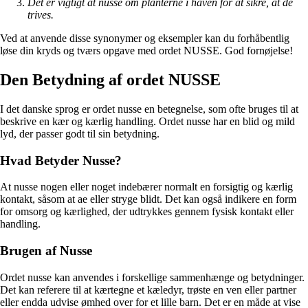
Det er vigtigt at nusse om planterne i haven for at sikre, at de
trives.
Ved at anvende disse synonymer og eksempler kan du forhåbentlig
løse din kryds og tværs opgave med ordet NUSSE. God fornøjelse!
Den Betydning af ordet NUSSE
I det danske sprog er ordet nusse en betegnelse, som ofte bruges til at
beskrive en kær og kærlig handling. Ordet nusse har en blid og mild
lyd, der passer godt til sin betydning.
Hvad Betyder Nusse?
At nusse nogen eller noget indebærer normalt en forsigtig og kærlig
kontakt, såsom at ae eller stryge blidt. Det kan også indikere en form
for omsorg og kærlighed, der udtrykkes gennem fysisk kontakt eller
handling.
Brugen af Nusse
Ordet nusse kan anvendes i forskellige sammenhænge og betydninger.
Det kan referere til at kærtegne et kæledyr, trøste en ven eller partner
eller endda udvise ømhed over for et lille barn. Det er en måde at vise