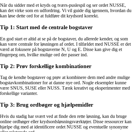
Når du sidder med et kryds og tværs-puslespil og ser ordet NUSSE,
kan det virke som en udfordring. Vi vil guide dig igennem, hvordan du
kan løse dette ord for at fuldføre dit krydsord korrekt.
Tip 1: Start med de centrale bogstaver
En god start er altid at se på de bogstaver, du allerede kender, og som
kan være centrale for løsningen af ordet. I tilfældet med NUSSE er det
værd at fokusere på bogstaverne N, U og E. Disse kan give dig et
fingerpeg om, hvilke mulige ord der passer ind.
Tip 2: Prøv forskellige kombinationer
Tag de kendte bogstaver og prøv at kombinere dem med andre mulige
bogstavkombinationer for at danne nye ord. Nogle eksempler kunne
være SNUS, SUSE eller NUSS. Tænk kreativt og eksperimenter med
forskellige varianter.
Tip 3: Brug ordbøger og hjælpemidler
Hvis du stadig har svært ved at finde den rette løsning, kan du bruge
online ordbøger eller krydsordsløsningsværktøjer. Disse ressourcer kan
hjælpe dig med at identificere ordet NUSSE og eventuelle synonyme