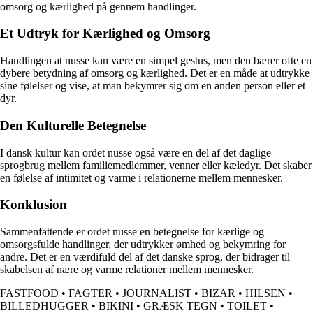
omsorg og kærlighed på gennem handlinger.
Et Udtryk for Kærlighed og Omsorg
Handlingen at nusse kan være en simpel gestus, men den bærer ofte en
dybere betydning af omsorg og kærlighed. Det er en måde at udtrykke
sine følelser og vise, at man bekymrer sig om en anden person eller et
dyr.
Den Kulturelle Betegnelse
I dansk kultur kan ordet nusse også være en del af det daglige
sprogbrug mellem familiemedlemmer, venner eller kæledyr. Det skaber
en følelse af intimitet og varme i relationerne mellem mennesker.
Konklusion
Sammenfattende er ordet nusse en betegnelse for kærlige og
omsorgsfulde handlinger, der udtrykker ømhed og bekymring for
andre. Det er en værdifuld del af det danske sprog, der bidrager til
skabelsen af nære og varme relationer mellem mennesker.
FASTFOOD
•
FAGTER
•
JOURNALIST
•
BIZAR
•
HILSEN
•
BILLEDHUGGER
•
BIKINI
•
GRÆSK TEGN
•
TOILET
•