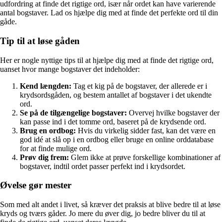
udfordring at finde det rigtige ord, især når ordet kan have varierende
antal bogstaver. Lad os hjælpe dig med at finde det perfekte ord til din
gåde.
Tip til at løse gåden
Her er nogle nyttige tips til at hjælpe dig med at finde det rigtige ord,
uanset hvor mange bogstaver det indeholder:
Kend længden:
Tag et kig på de bogstaver, der allerede er i
krydsordsgåden, og bestem antallet af bogstaver i det ukendte
ord.
Se på de tilgængelige bogstaver:
Overvej hvilke bogstaver der
kan passe ind i det tomme ord, baseret på de krydsende ord.
Brug en ordbog:
Hvis du virkelig sidder fast, kan det være en
god idé at slå op i en ordbog eller bruge en online orddatabase
for at finde mulige ord.
Prøv dig frem:
Glem ikke at prøve forskellige kombinationer af
bogstaver, indtil ordet passer perfekt ind i krydsordet.
Øvelse gør mester
Som med alt andet i livet, så kræver det praksis at blive bedre til at løse
kryds og tværs gåder. Jo mere du øver dig, jo bedre bliver du til at