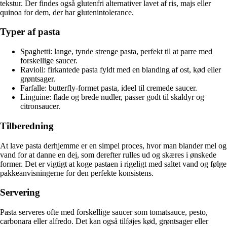
tekstur. Der findes også glutenfri alternativer lavet af ris, majs eller
quinoa for dem, der har glutenintolerance.
Typer af pasta
Spaghetti: lange, tynde strenge pasta, perfekt til at parre med
forskellige saucer.
Ravioli: firkantede pasta fyldt med en blanding af ost, kød eller
grøntsager.
Farfalle: butterfly-formet pasta, ideel til cremede saucer.
Linguine: flade og brede nudler, passer godt til skaldyr og
citronsaucer.
Tilberedning
At lave pasta derhjemme er en simpel proces, hvor man blander mel og
vand for at danne en dej, som derefter rulles ud og skæres i ønskede
former. Det er vigtigt at koge pastaen i rigeligt med saltet vand og følge
pakkeanvisningerne for den perfekte konsistens.
Servering
Pasta serveres ofte med forskellige saucer som tomatsauce, pesto,
carbonara eller alfredo. Det kan også tilføjes kød, grøntsager eller