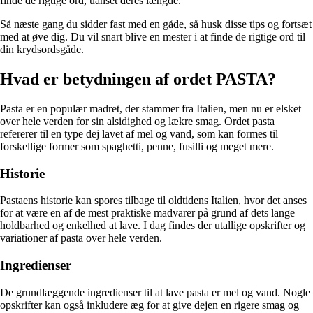
finde de rigtige ord, uanset deres længde.
Så næste gang du sidder fast med en gåde, så husk disse tips og fortsæt
med at øve dig. Du vil snart blive en mester i at finde de rigtige ord til
din krydsordsgåde.
Hvad er betydningen af ordet PASTA?
Pasta er en populær madret, der stammer fra Italien, men nu er elsket
over hele verden for sin alsidighed og lækre smag. Ordet pasta
refererer til en type dej lavet af mel og vand, som kan formes til
forskellige former som spaghetti, penne, fusilli og meget mere.
Historie
Pastaens historie kan spores tilbage til oldtidens Italien, hvor det anses
for at være en af de mest praktiske madvarer på grund af dets lange
holdbarhed og enkelhed at lave. I dag findes der utallige opskrifter og
variationer af pasta over hele verden.
Ingredienser
De grundlæggende ingredienser til at lave pasta er mel og vand. Nogle
opskrifter kan også inkludere æg for at give dejen en rigere smag og