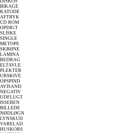
DISKOS
BIKAGE
KATODE
AFTRYK
CD ROM
OPDIGT
SLISKE
SINGLE
METOPE
SKRØNE
LAMINA
BEDRAG
ELTAVLE
PLEKTER
URSKIVE
OPSPIND
AVISAND
NEGATIV
UDFLUGT
ISSEBEN
BILLEDE
NØDLØGN
LYNSKUD
VARELAD
HUSKORS