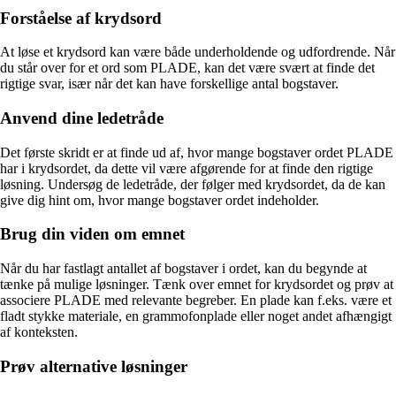
Forståelse af krydsord
At løse et krydsord kan være både underholdende og udfordrende. Når
du står over for et ord som PLADE, kan det være svært at finde det
rigtige svar, især når det kan have forskellige antal bogstaver.
Anvend dine ledetråde
Det første skridt er at finde ud af, hvor mange bogstaver ordet PLADE
har i krydsordet, da dette vil være afgørende for at finde den rigtige
løsning. Undersøg de ledetråde, der følger med krydsordet, da de kan
give dig hint om, hvor mange bogstaver ordet indeholder.
Brug din viden om emnet
Når du har fastlagt antallet af bogstaver i ordet, kan du begynde at
tænke på mulige løsninger. Tænk over emnet for krydsordet og prøv at
associere PLADE med relevante begreber. En plade kan f.eks. være et
fladt stykke materiale, en grammofonplade eller noget andet afhængigt
af konteksten.
Prøv alternative løsninger