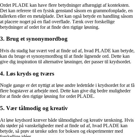
Ordet PLADE kan have flere betydninger afhængigt af konteksten.
Det kan referere til en fysisk genstand såsom en grammofonplade, en
tallerken eller en metalplade. Det kan også betyde en handling såsom
at placere noget på en flad overflade. Tænk over forskellige
betydninger af ordet for at finde den rigtige løsning.
3. Brug et synonymordbog
Hvis du stadig har svært ved at finde ud af, hvad PLADE kan betyde,
kan du bruge et synonymordbog til at finde lignende ord. Dette kan
give dig inspiration til alternative løsninger, der passer til krydsordet.
4. Løs kryds og tværs
Nogle gange er det nyttigt at løse andre ledetråde i krydsordet for at få
flere bogstaver at arbejde med. Dette kan give dig bedre muligheder
for at finde den rigtige løsning for ordet PLADE.
5. Vær tålmodig og kreativ
At løse krydsord kræver både tålmodighed og kreativ tænkning. Hvis
du støder på vanskeligheder med at finde ud af, hvad PLADE kan
betyde, så prøv at tænke uden for boksen og eksperimenter med
forskellige idéer.