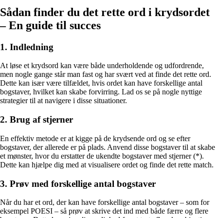
Sådan finder du det rette ord i krydsordet
– En guide til succes
1. Indledning
At løse et krydsord kan være både underholdende og udfordrende,
men nogle gange står man fast og har svært ved at finde det rette ord.
Dette kan især være tilfældet, hvis ordet kan have forskellige antal
bogstaver, hvilket kan skabe forvirring. Lad os se på nogle nyttige
strategier til at navigere i disse situationer.
2. Brug af stjerner
En effektiv metode er at kigge på de krydsende ord og se efter
bogstaver, der allerede er på plads. Anvend disse bogstaver til at skabe
et mønster, hvor du erstatter de ukendte bogstaver med stjerner (*).
Dette kan hjælpe dig med at visualisere ordet og finde det rette match.
3. Prøv med forskellige antal bogstaver
Når du har et ord, der kan have forskellige antal bogstaver – som for
eksempel POESI – så prøv at skrive det ind med både færre og flere