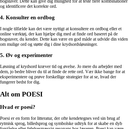
bogstaver. Dette kan give dig mulighed for at teste flere kombinationer
og identificere det korrekte ord.
4. Konsulter en ordbog
I nogle tilfælde kan det være nyttigt at konsultere en ordbog eller et
online værktøj, der kan hjælpe dig med at finde ord baseret på de
bogstaver, du kender. Dette kan være en god måde at udvide din viden
om mulige ord og støtte dig i dine krydsordsløsninger.
5. Øv og experimenter
Løsning af krydsord kræver tid og øvelse. Jo mere du arbejder med
dem, jo bedre bliver du til at finde de rette ord. Vær ikke bange for at
eksperimentere og prøve forskellige strategier for at se, hvad der
fungerer bedst for dig.
Alt om POESI
Hvad er poesi?
Poesi er en form for litteratur, der ofte kendetegnes ved sin brug af
rytmisk sprog, billedsprog og symbolske udtryk for at skabe en dyb
forståelse eller følelsesmæssig resonans hos læseren. Poesi kan være