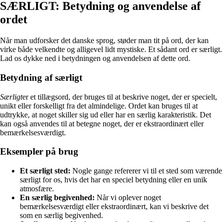
SÆRLIGT: Betydning og anvendelse af
ordet
Når man udforsker det danske sprog, støder man tit på ord, der kan
virke både velkendte og alligevel lidt mystiske. Et sådant ord er særligt.
Lad os dykke ned i betydningen og anvendelsen af dette ord.
Betydning af særligt
Særligt
er et tillægsord, der bruges til at beskrive noget, der er specielt,
unikt eller forskelligt fra det almindelige. Ordet kan bruges til at
udtrykke, at noget skiller sig ud eller har en særlig karakteristik. Det
kan også anvendes til at betegne noget, der er ekstraordinært eller
bemærkelsesværdigt.
Eksempler på brug
Et særligt sted:
Nogle gange refererer vi til et sted som værende
særligt for os, hvis det har en speciel betydning eller en unik
atmosfære.
En særlig begivenhed:
Når vi oplever noget
bemærkelsesværdigt eller ekstraordinært, kan vi beskrive det
som en særlig begivenhed.