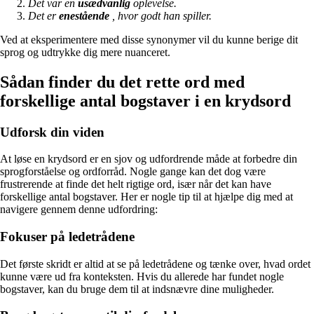
Det var en
usædvanlig
oplevelse.
Det er
enestående
, hvor godt han spiller.
Ved at eksperimentere med disse synonymer vil du kunne berige dit
sprog og udtrykke dig mere nuanceret.
Sådan finder du det rette ord med
forskellige antal bogstaver i en krydsord
Udforsk din viden
At løse en krydsord er en sjov og udfordrende måde at forbedre din
sprogforståelse og ordforråd. Nogle gange kan det dog være
frustrerende at finde det helt rigtige ord, især når det kan have
forskellige antal bogstaver. Her er nogle tip til at hjælpe dig med at
navigere gennem denne udfordring:
Fokuser på ledetrådene
Det første skridt er altid at se på ledetrådene og tænke over, hvad ordet
kunne være ud fra konteksten. Hvis du allerede har fundet nogle
bogstaver, kan du bruge dem til at indsnævre dine muligheder.