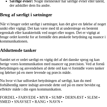
Særlige evner:
Nogle mennesker har særlige evner eller talent,
der adskiller dem fra andre.
Brug af særligt i sætninger
Når vi bruger ordet særligt i sætninger, kan det give en følelse af noget
unikt eller vigtigt. Det kan være med til at understrege en bestemt
egenskab eller karakteristik ved noget eller nogen. Det er vigtigt at
bruge ordet korrekt for at formidle den ønskede betydning og nuance i
kommunikationen.
Afsluttende tanker
Samlet set er ordet særligt en vigtig del af det danske sprog og kan
berige vores kommunikation med nuancer og præcision. Ved at forstå
betydningen og anvendelsen af dette ord kan vi formidle vores tanker
og følelser på en mere levende og præcis måde.
Nu hvor vi har udforsket betydningen af særligt, kan du med
forhåbentlig større indsigt anvende dette ord på en mere bevidst og
effektiv måde i din egen kommunikation.
FORDEL
•
FARVEDE
•
MYR
•
SUMP
•
DERNÆST
•
SLEM
•
SMED
•
SNAVSET
•
RANG
•
NAVN
•