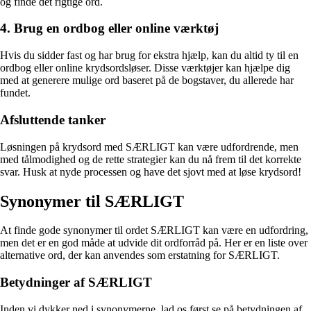
og finde det rigtige ord.
4. Brug en ordbog eller online værktøj
Hvis du sidder fast og har brug for ekstra hjælp, kan du altid ty til en
ordbog eller online krydsordsløser. Disse værktøjer kan hjælpe dig
med at generere mulige ord baseret på de bogstaver, du allerede har
fundet.
Afsluttende tanker
Løsningen på krydsord med SÆRLIGT kan være udfordrende, men
med tålmodighed og de rette strategier kan du nå frem til det korrekte
svar. Husk at nyde processen og have det sjovt med at løse krydsord!
Synonymer til SÆRLIGT
At finde gode synonymer til ordet SÆRLIGT kan være en udfordring,
men det er en god måde at udvide dit ordforråd på. Her er en liste over
alternative ord, der kan anvendes som erstatning for SÆRLIGT.
Betydninger af SÆRLIGT
Inden vi dykker ned i synonymerne, lad os først se på betydningen af