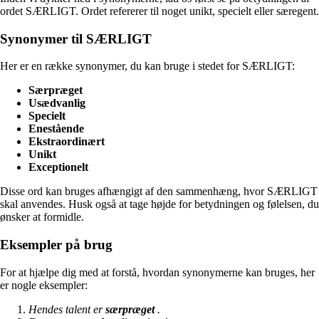
ordet SÆRLIGT. Ordet refererer til noget unikt, specielt eller særegent.
Synonymer til SÆRLIGT
Her er en række synonymer, du kan bruge i stedet for SÆRLIGT:
Særpræget
Usædvanlig
Specielt
Enestående
Ekstraordinært
Unikt
Exceptionelt
Disse ord kan bruges afhængigt af den sammenhæng, hvor SÆRLIGT
skal anvendes. Husk også at tage højde for betydningen og følelsen, du
ønsker at formidle.
Eksempler på brug
For at hjælpe dig med at forstå, hvordan synonymerne kan bruges, her
er nogle eksempler:
Hendes talent er
særpræget
.