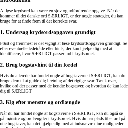
At løse krydsord kan være en sjov og udfordrende opgave. Når det
kommer til det danske ord SÆRLIGT, er der nogle strategier, du kan
bruge for at finde frem til det korrekte svar.
1. Undersøg krydsordsopgaven grundigt
Først og fremmest er det vigtigt at læse krydsordsopgaven grundigt. Se
efter eventuelle ledetråde eller hints, der kan hjælpe dig med at
identificere, hvor SÆRLIGT passer ind i krydsordet.
2. Brug bogstavhint til din fordel
Hvis du allerede har fundet nogle af bogstaverne i SÆRLIGT, kan du
bruge dem til at guide dig i retning af det rigtige svar. Tænk over,
hvilke ord der passer med de kendte bogstaver, og hvordan de kan lede
dig til SÆRLIGT.
3. Kig efter mønstre og ordlængde
Når du har fundet nogle af bogstaverne i SÆRLIGT, kan du også se
på mønstre og ordlængder i krydsordet. Hvis du har plads til et ord på
otte bogstaver, kan det hjælpe dig med at indsnævre dine muligheder