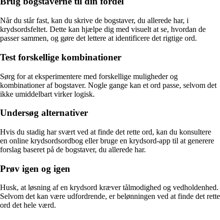
Brug bogstaverne til din fordel
Når du står fast, kan du skrive de bogstaver, du allerede har, i
krydsordsfeltet. Dette kan hjælpe dig med visuelt at se, hvordan de
passer sammen, og gøre det lettere at identificere det rigtige ord.
Test forskellige kombinationer
Sørg for at eksperimentere med forskellige muligheder og
kombinationer af bogstaver. Nogle gange kan et ord passe, selvom det
ikke umiddelbart virker logisk.
Undersøg alternativer
Hvis du stadig har svært ved at finde det rette ord, kan du konsultere
en online krydsordsordbog eller bruge en krydsord-app til at generere
forslag baseret på de bogstaver, du allerede har.
Prøv igen og igen
Husk, at løsning af en krydsord kræver tålmodighed og vedholdenhed.
Selvom det kan være udfordrende, er belønningen ved at finde det rette
ord det hele værd.