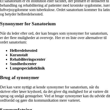
Et sanatorium er en institution eller facilitet, der primært er dedikeret til
behandling og rehabilitering af patienter med kroniske sygdomme, især
luftvejssygdomme som tuberkulose. Ordet sanatorium kommer fra latin
og betyder helbredelsessted.
Synonymer for Sanatorium
Når du leder efter ord, der kan bruges som synonymer for sanatorium,
er der flere muligheder at overveje. Her er en liste over alternativer til
ordet sanatorium:
Helbredelsessted
Kuranstalt
Rehabiliteringscenter
Sundhedscenter
Lungespecialistklinik
Brug af synonymer
Det kan være nyttigt at kende synonymer for sanatorium, når du
skriver eller løser krydsord, da det giver dig mulighed for at variere dit
sprog og undgå gentagelser. Ved at bruge synonymer kan du udvide dit
ordforråd og gøre din kommunikation mere varieret.
Sammenfatning