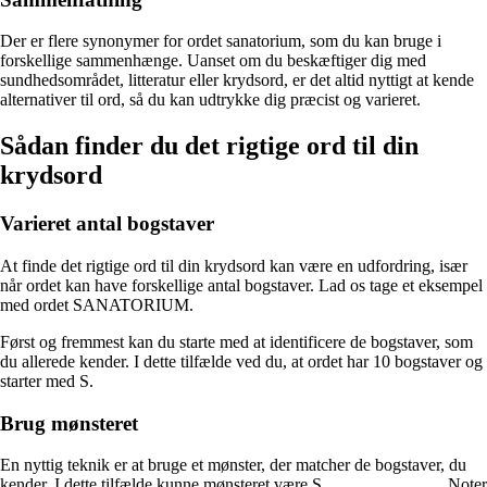
Der er flere synonymer for ordet sanatorium, som du kan bruge i
forskellige sammenhænge. Uanset om du beskæftiger dig med
sundhedsområdet, litteratur eller krydsord, er det altid nyttigt at kende
alternativer til ord, så du kan udtrykke dig præcist og varieret.
Sådan finder du det rigtige ord til din
krydsord
Varieret antal bogstaver
At finde det rigtige ord til din krydsord kan være en udfordring, især
når ordet kan have forskellige antal bogstaver. Lad os tage et eksempel
med ordet SANATORIUM.
Først og fremmest kan du starte med at identificere de bogstaver, som
du allerede kender. I dette tilfælde ved du, at ordet har 10 bogstaver og
starter med S.
Brug mønsteret
En nyttig teknik er at bruge et mønster, der matcher de bogstaver, du
kender. I dette tilfælde kunne mønsteret være S _ _ _ _ _ _ _ _ _. Noter