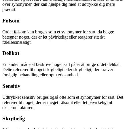
over synonymer, der kan hjælpe dig med at udtrykke dig mere
præcist:
Følsom
Ordet følsom kan bruges som et synonymer for sart, da begge
betegner noget, der er let påvirkeligt eller reagerer stærkt
følelsesmæssigt.
Delikat
En anden måde at beskrive noget sart på er at bruge ordet delikat.
Dette refererer til noget skrøbeligt eller skrøbeligt, der kræver
forsigtig behandling eller opmærksomhed.
Sensitiv
Udtrykket sensitiv bruges også ofte som et synonymer for sart. Det
refererer til noget, der er meget følsomt eller let påvirkeligt af
eksterne faktorer.
Skrøbelig