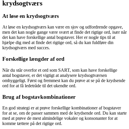
krydsogtværs
At løse en krydsogtværs
At løse en krydsogtværs kan være en sjov og udfordrende opgave,
men det kan nogle gange være svært at finde det rigtige ord, især når
det kan have forskellige antal bogstaver. Her er nogle tips til at
hjælpe dig med at finde det rigtige ord, så du kan fuldføre din
krydsogtværs med succes.
Forskellige længder af ord
Når du står overfor et ord som SART, som kan have forskellige
antal bogstaver, er det vigtigt at analysere krydsogtværsen
omhyggeligt. Først og fremmest kan du prøve at se på de krydsende
ord for at få ledetråde til det ukendte ord.
Brug af bogstavkombinationer
En god strategi er at prøve forskellige kombinationer af bogstaver
for at se, om de passer sammen med de krydsende ord. Du kan starte
med at prøve de mest almindelige vokaler og konsonanter for at
komme tættere på det rigtige ord.