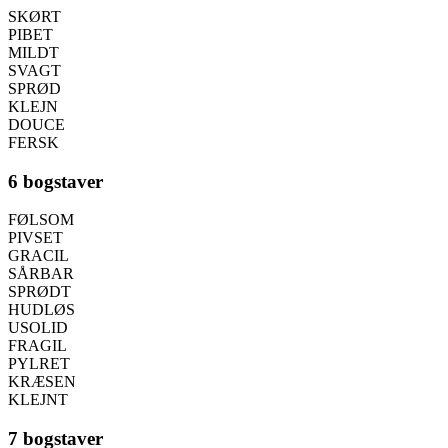
SKØRT
PIBET
MILDT
SVAGT
SPRØD
KLEJN
DOUCE
FERSK
6 bogstaver
FØLSOM
PIVSET
GRACIL
SÅRBAR
SPRØDT
HUDLØS
USOLID
FRAGIL
PYLRET
KRÆSEN
KLEJNT
7 bogstaver