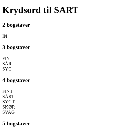
Krydsord til SART
2 bogstaver
IN
3 bogstaver
FIN
SÅR
SYG
4 bogstaver
FINT
SÅRT
SYGT
SKØR
SVAG
5 bogstaver