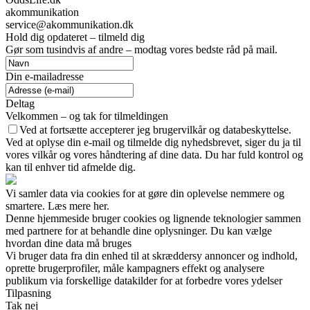
akommunikation
service@akommunikation.dk
Hold dig opdateret – tilmeld dig
Gør som tusindvis af andre – modtag vores bedste råd på mail.
Din e-mailadresse
Deltag
Velkommen – og tak for tilmeldingen
Ved at fortsætte accepterer jeg brugervilkår og databeskyttelse.
Ved at oplyse din e-mail og tilmelde dig nyhedsbrevet, siger du ja til
vores vilkår og vores håndtering af dine data. Du har fuld kontrol og
kan til enhver tid afmelde dig.
Vi samler data via cookies for at gøre din oplevelse nemmere og
smartere. Læs mere her.
Denne hjemmeside bruger cookies og lignende teknologier sammen
med partnere for at behandle dine oplysninger. Du kan vælge
hvordan dine data må bruges
Vi bruger data fra din enhed til at skræddersy annoncer og indhold,
oprette brugerprofiler, måle kampagners effekt og analysere
publikum via forskellige datakilder for at forbedre vores ydelser
Tilpasning
Tak nej