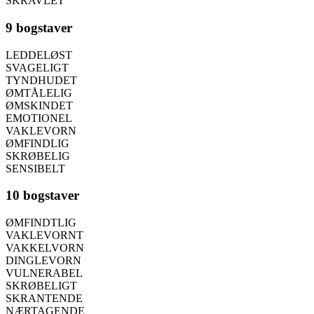
SKRAVLET
9 bogstaver
LEDDELØST
SVAGELIGT
TYNDHUDET
ØMTÅLELIG
ØMSKINDET
EMOTIONEL
VAKLEVORN
ØMFINDLIG
SKRØBELIG
SENSIBELT
10 bogstaver
ØMFINDTLIG
VAKLEVORNT
VAKKELVORN
DINGLEVORN
VULNERABEL
SKRØBELIGT
SKRANTENDE
NÆRTAGENDE