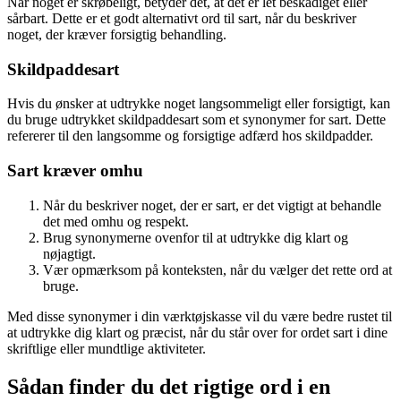
Når noget er skrøbeligt, betyder det, at det er let beskadiget eller
sårbart. Dette er et godt alternativt ord til sart, når du beskriver
noget, der kræver forsigtig behandling.
Skildpaddesart
Hvis du ønsker at udtrykke noget langsommeligt eller forsigtigt, kan
du bruge udtrykket skildpaddesart som et synonymer for sart. Dette
refererer til den langsomme og forsigtige adfærd hos skildpadder.
Sart kræver omhu
Når du beskriver noget, der er sart, er det vigtigt at behandle
det med omhu og respekt.
Brug synonymerne ovenfor til at udtrykke dig klart og
nøjagtigt.
Vær opmærksom på konteksten, når du vælger det rette ord at
bruge.
Med disse synonymer i din værktøjskasse vil du være bedre rustet til
at udtrykke dig klart og præcist, når du står over for ordet sart i dine
skriftlige eller mundtlige aktiviteter.
Sådan finder du det rigtige ord i en