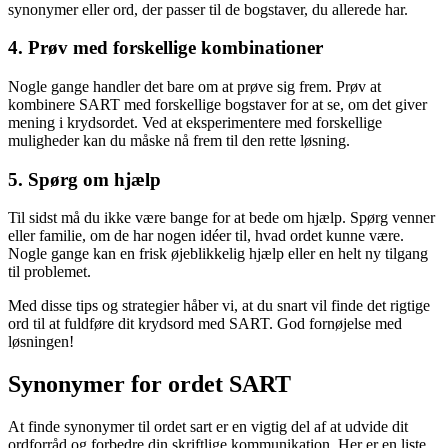
synonymer eller ord, der passer til de bogstaver, du allerede har.
4. Prøv med forskellige kombinationer
Nogle gange handler det bare om at prøve sig frem. Prøv at
kombinere SART med forskellige bogstaver for at se, om det giver
mening i krydsordet. Ved at eksperimentere med forskellige
muligheder kan du måske nå frem til den rette løsning.
5. Spørg om hjælp
Til sidst må du ikke være bange for at bede om hjælp. Spørg venner
eller familie, om de har nogen idéer til, hvad ordet kunne være.
Nogle gange kan en frisk øjeblikkelig hjælp eller en helt ny tilgang
til problemet.
Med disse tips og strategier håber vi, at du snart vil finde det rigtige
ord til at fuldføre dit krydsord med SART. God fornøjelse med
løsningen!
Synonymer for ordet SART
At finde synonymer til ordet sart er en vigtig del af at udvide dit
ordforråd og forbedre din skriftlige kommunikation. Her er en liste