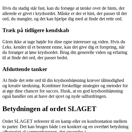
Hvis du stadig står fast, kan du forsøge at tænke over de hints, der
allerede er givet i krydsordet. Måske er der et hint, der passer til det
ord, du mangler, og det kan hjælpe dig med at finde det rette ord.
Træk på tidligere kendskab
Glem ikke at tage højde for dine egne interesser og viden. Hvis du
f.eks. kender til et bestemt emne, kan det give dig et forspring, når
du forsøger at løse krydsordet. Brug din generelle viden og erfaring
til at finde det ord, der passer bedst.
Afsluttende tanker
At finde det rette ord til din krydsordsløsning kræver tålmodighed
og kreativ tænkning. Kombiner forskellige strategier og metoder for
at øge dine chancer for succes. Husk, at en god krydsordsløsning
også handler om at have det sjovt og nyde udfordringen.
Betydningen af ordet SLAGET
Ordet SLAGET refererer til en kamp eller en konfrontation mellem
to parter. Det kan bruges både i en konkret og en overført betydning
afhængigt af sammenhængen, det anvendes i.