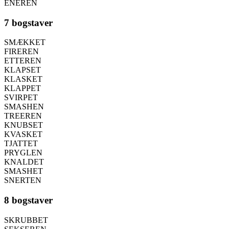
ENEREN
7 bogstaver
SMÆKKET
FIREREN
ETTEREN
KLAPSET
KLASKET
KLAPPET
SVIRPET
SMASHEN
TREEREN
KNUBSET
KVASKET
TJATTET
PRYGLEN
KNALDET
SMASHET
SNERTEN
8 bogstaver
SKRUBBET