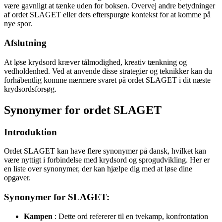
være gavnligt at tænke uden for boksen. Overvej andre betydninger
af ordet SLAGET eller dets efterspurgte kontekst for at komme på
nye spor.
Afslutning
At løse krydsord kræver tålmodighed, kreativ tænkning og
vedholdenhed. Ved at anvende disse strategier og teknikker kan du
forhåbentlig komme nærmere svaret på ordet SLAGET i dit næste
krydsordsforsøg.
Synonymer for ordet SLAGET
Introduktion
Ordet SLAGET kan have flere synonymer på dansk, hvilket kan
være nyttigt i forbindelse med krydsord og sprogudvikling. Her er
en liste over synonymer, der kan hjælpe dig med at løse dine
opgaver.
Synonymer for SLAGET:
Kampen
: Dette ord refererer til en tvekamp, konfrontation