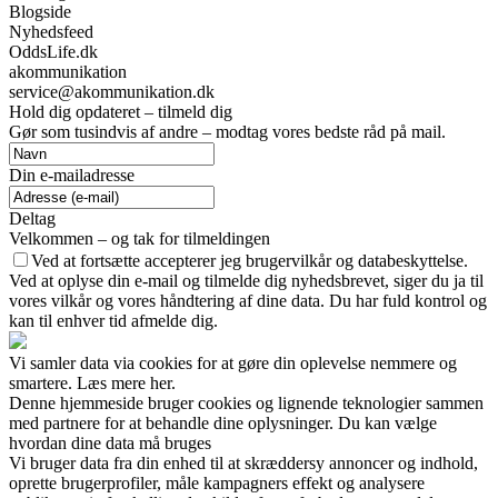
Blogside
Nyhedsfeed
OddsLife.dk
akommunikation
service@akommunikation.dk
Hold dig opdateret – tilmeld dig
Gør som tusindvis af andre – modtag vores bedste råd på mail.
Din e-mailadresse
Deltag
Velkommen – og tak for tilmeldingen
Ved at fortsætte accepterer jeg brugervilkår og databeskyttelse.
Ved at oplyse din e-mail og tilmelde dig nyhedsbrevet, siger du ja til
vores vilkår og vores håndtering af dine data. Du har fuld kontrol og
kan til enhver tid afmelde dig.
Vi samler data via cookies for at gøre din oplevelse nemmere og
smartere. Læs mere her.
Denne hjemmeside bruger cookies og lignende teknologier sammen
med partnere for at behandle dine oplysninger. Du kan vælge
hvordan dine data må bruges
Vi bruger data fra din enhed til at skræddersy annoncer og indhold,
oprette brugerprofiler, måle kampagners effekt og analysere