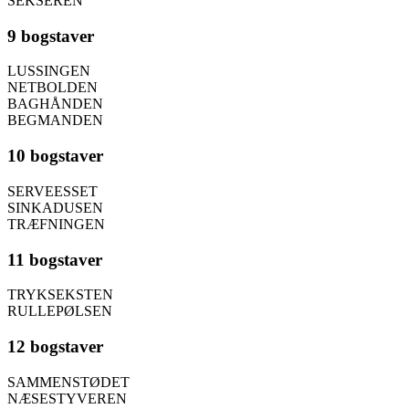
SEKSEREN
9 bogstaver
LUSSINGEN
NETBOLDEN
BAGHÅNDEN
BEGMANDEN
10 bogstaver
SERVEESSET
SINKADUSEN
TRÆFNINGEN
11 bogstaver
TRYKSEKSTEN
RULLEPØLSEN
12 bogstaver
SAMMENSTØDET
NÆSESTYVEREN