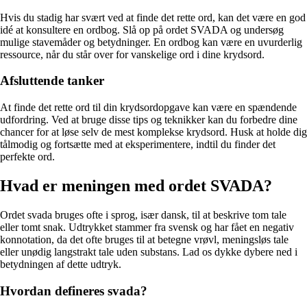
Hvis du stadig har svært ved at finde det rette ord, kan det være en god
idé at konsultere en ordbog. Slå op på ordet SVADA og undersøg
mulige stavemåder og betydninger. En ordbog kan være en uvurderlig
ressource, når du står over for vanskelige ord i dine krydsord.
Afsluttende tanker
At finde det rette ord til din krydsordopgave kan være en spændende
udfordring. Ved at bruge disse tips og teknikker kan du forbedre dine
chancer for at løse selv de mest komplekse krydsord. Husk at holde dig
tålmodig og fortsætte med at eksperimentere, indtil du finder det
perfekte ord.
Hvad er meningen med ordet SVADA?
Ordet svada bruges ofte i sprog, især dansk, til at beskrive tom tale
eller tomt snak. Udtrykket stammer fra svensk og har fået en negativ
konnotation, da det ofte bruges til at betegne vrøvl, meningsløs tale
eller unødig langstrakt tale uden substans. Lad os dykke dybere ned i
betydningen af dette udtryk.
Hvordan defineres svada?