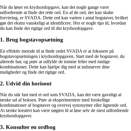
Når du løser en krydsordopgave, kan det nogle gange være
udfordrende at finde det rette ord. En af de ord, der kan skabe
forvirring, er SVADA. Dette ord kan variere i antal bogstaver, hvilket
gør det ekstra vanskeligt at identificere. Her er nogle tips til, hvordan
du kan finde det rigtige ord til din krydsordopgave.
1. Brug bogstavopsætning
En effektiv metode til at finde ordet SVADA er at fokusere på
bogstavopsætningen i krydsordopgaven. Start med de bogstaver, du
allerede har, og prøv at udfylde de tomme felter med mulige
kombinationer. Dette kan hjælpe dig med at indsnævre dine
muligheder og finde det rigtige ord.
2. Udvid din horisont
Når du står fast med et ord som SVADA, kan det være gavnligt at
tænke ud af boksen. Prøv at eksperimentere med forskellige
kombinationer af bogstaver og overvej synonymer eller lignende ord.
At tænke kreativt kan være nøglen til at løse selv de mest udfordrende
krydsordopgaver.
3. Konsulter en ordbog