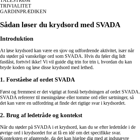
TALESTRØM
TRIVIALITET
GARDINPRÆDIKEN
Sådan løser du krydsord med SVADA
Introduktion
At løse krydsord kan være en sjov og udfordrende aktivitet, især når
du støder på vanskelige ord som SVADA. Hvis du føler dig lidt
fastlåst, fortvivl ikke! Vi vil guide dig trin for trin i, hvordan du kan
bryde koden og løse disse krydsord med lethed.
1. Forståelse af ordet SVADA
Først og fremmest er det vigtigt at forstå betydningen af ordet SVADA.
SVADA refererer til meningsløse eller tomme ord eller sætninger, så
det kan være en udfordring at finde det rigtige svar i krydsordet.
2. Brug af ledetråde og kontekst
Når du støder på SVADA i et krydsord, kan du se efter ledetråde i de
øvrige ord i krydsordet for at få en idé om det specifikke svar.
Konteksten er afgørende, da det kan hjælpe dig med at indsnævre