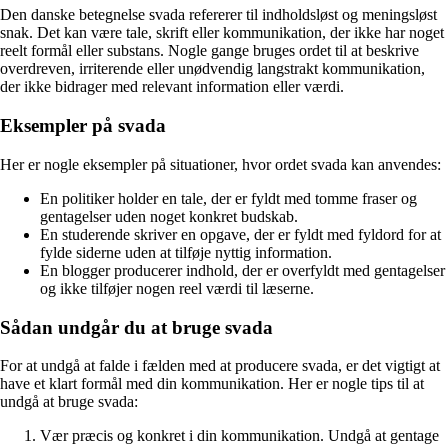
Den danske betegnelse svada refererer til indholdsløst og meningsløst
snak. Det kan være tale, skrift eller kommunikation, der ikke har noget
reelt formål eller substans. Nogle gange bruges ordet til at beskrive
overdreven, irriterende eller unødvendig langstrakt kommunikation,
der ikke bidrager med relevant information eller værdi.
Eksempler på svada
Her er nogle eksempler på situationer, hvor ordet svada kan anvendes:
En politiker holder en tale, der er fyldt med tomme fraser og
gentagelser uden noget konkret budskab.
En studerende skriver en opgave, der er fyldt med fyldord for at
fylde siderne uden at tilføje nyttig information.
En blogger producerer indhold, der er overfyldt med gentagelser
og ikke tilføjer nogen reel værdi til læserne.
Sådan undgår du at bruge svada
For at undgå at falde i fælden med at producere svada, er det vigtigt at
have et klart formål med din kommunikation. Her er nogle tips til at
undgå at bruge svada:
Vær præcis og konkret i din kommunikation. Undgå at gentage