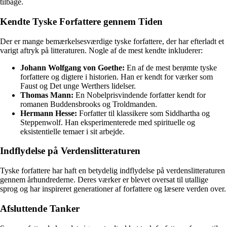
tilbage.
Kendte Tyske Forfattere gennem Tiden
Der er mange bemærkelsesværdige tyske forfattere, der har efterladt et
varigt aftryk på litteraturen. Nogle af de mest kendte inkluderer:
Johann Wolfgang von Goethe:
En af de mest berømte tyske
forfattere og digtere i historien. Han er kendt for værker som
Faust og Det unge Werthers lidelser.
Thomas Mann:
En Nobelprisvindende forfatter kendt for
romanen Buddensbrooks og Troldmanden.
Hermann Hesse:
Forfatter til klassikere som Siddhartha og
Steppenwolf. Han eksperimenterede med spirituelle og
eksistentielle temaer i sit arbejde.
Indflydelse på Verdenslitteraturen
Tyske forfattere har haft en betydelig indflydelse på verdenslitteraturen
gennem århundrederne. Deres værker er blevet oversat til utallige
sprog og har inspireret generationer af forfattere og læsere verden over.
Afsluttende Tanker