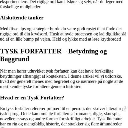
eksperimentere. Det rigtige ord kan afsløre sig selv, når du leger med
forskellige muligheder.
Afsluttende tanker
Med disse tips og strategier burde du være godt rustet til at finde det
rigtige ord til din krydsord. Husk at nyde processen og lad dig ikke slå
ud af en lille bump på vejen. Held og lykke med at løse krydsordet!
TYSK FORFATTER – Betydning og
Baggrund
Når man hører udtrykket tysk forfatter, kan det have forskellige
betydninger afhængigt af konteksten. I denne artikel vil vi udforske,
hvad der generelt menes med begrebet og se nærmere på nogle af de
mest kendte tyske forfattere gennem historien.
Hvad er en Tysk Forfatter?
En tysk forfatter refererer primært til en person, der skriver litteratur på
tysk sprog. Dette kan omfatte forfattere af romaner, digte, skuespil,
noveller, essays og andre former for skriftligt arbejde. Tysk litteratur
har en rig og mangfoldig historie, der strækker sig flere århundreder