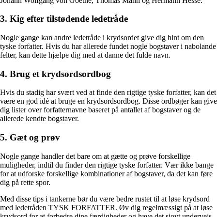
Johann Wolfgang von Goethe, Thomas Mann og Hermann Hesse.
3. Kig efter tilstødende ledetråde
Nogle gange kan andre ledetråde i krydsordet give dig hint om den
tyske forfatter. Hvis du har allerede fundet nogle bogstaver i nabolande
felter, kan dette hjælpe dig med at danne det fulde navn.
4. Brug et krydsordsordbog
Hvis du stadig har svært ved at finde den rigtige tyske forfatter, kan det
være en god idé at bruge en krydsordsordbog. Disse ordbøger kan give
dig lister over forfatternavne baseret på antallet af bogstaver og de
allerede kendte bogstaver.
5. Gæt og prøv
Nogle gange handler det bare om at gætte og prøve forskellige
muligheder, indtil du finder den rigtige tyske forfatter. Vær ikke bange
for at udforske forskellige kombinationer af bogstaver, da det kan føre
dig på rette spor.
Med disse tips i tankerne bør du være bedre rustet til at løse krydsord
med ledetråden TYSK FORFATTER. Øv dig regelmæssigt på at løse
krydsord for at forbedre dine færdigheder og have det sjovt undervejs.