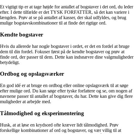
Et vigtigt tip er at tage højde for antallet af bogstaver i det ord, du leder
efter. I dette tilfælde er det TYSK FORFATTER, så det kan variere i
længden. Prøv at se på antallet af kasser, der skal udfyldes, og brug
mulige bogstavskombinationer til at finde det rigtige ord.
Kendte bogstaver
Hvis du allerede har nogle bogstaver i ordet, er det en fordel at bruge
dem til din fordel. Fokuser først på de kendte bogstaver og prøv at
finde ord, der passer til dem. Dette kan indsnævre dine valgmuligheder
betydeligt.
Ordbog og opslagsværker
En god idé er at bruge en ordbog eller online opslagsværk til at søge
efter mulige ord. Du kan søge efter tyske forfattere og se, om nogen af ​​
navnene passer til antallet af bogstaver, du har. Dette kan give dig flere
muligheder at arbejde med.
Tålmodighed og eksperimentering
Husk, at at løse en krydsord ofte kræver lidt tålmodighed. Prøv
forskellige kombinationer af ord og bogstaver, og vær villig til at