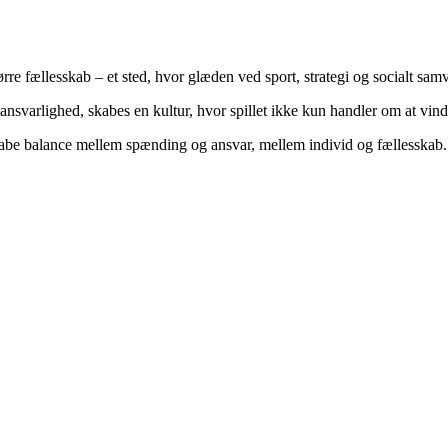
større fællesskab – et sted, hvor glæden ved sport, strategi og socialt s
nsvarlighed, skabes en kultur, hvor spillet ikke kun handler om at vin
t skabe balance mellem spænding og ansvar, mellem individ og fællesskab.