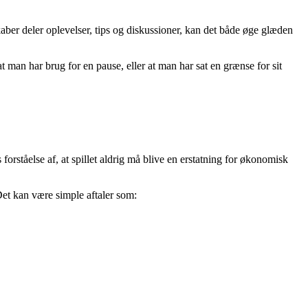
kaber deler oplevelser, tips og diskussioner, kan det både øge glæden
t man har brug for en pause, eller at man har sat en grænse for sit
orståelse af, at spillet aldrig må blive en erstatning for økonomisk
Det kan være simple aftaler som: