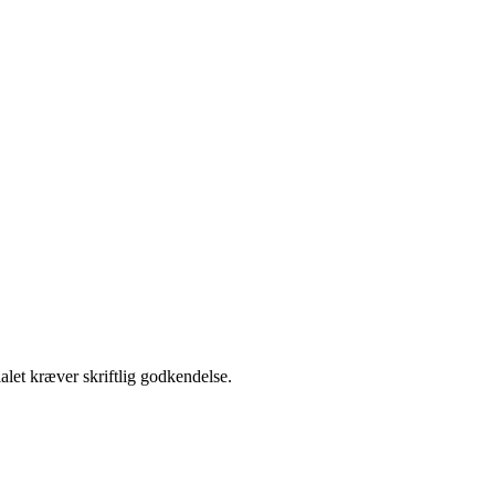
alet kræver skriftlig godkendelse.