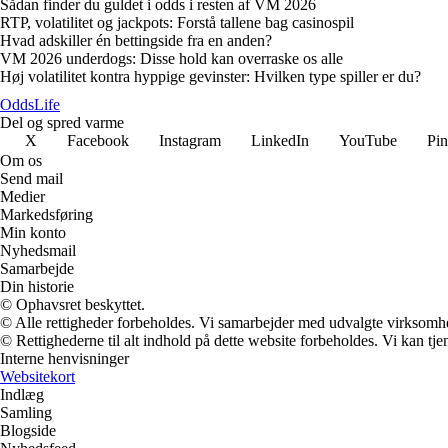
Sådan finder du guldet i odds i resten af VM 2026
RTP, volatilitet og jackpots: Forstå tallene bag casinospil
Hvad adskiller én bettingside fra en anden?
VM 2026 underdogs: Disse hold kan overraske os alle
Høj volatilitet kontra hyppige gevinster: Hvilken type spiller er du?
Odds
Life
Del og spred varme
X
Facebook
Instagram
LinkedIn
YouTube
Pin
Om os
Send mail
Medier
Markedsføring
Min konto
Nyhedsmail
Samarbejde
Din historie
© Ophavsret beskyttet.
© Alle rettigheder forbeholdes. Vi samarbejder med udvalgte virksomhed
© Rettighederne til alt indhold på dette website forbeholdes. Vi kan t
Interne henvisninger
Websitekort
Indlæg
Samling
Blogside