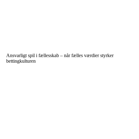
Ansvarligt spil i fællesskab – når fælles værdier styrker
bettingkulturen