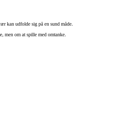
amvær kan udfolde sig på en sund måde.
de, men om at spille med omtanke.