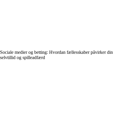
Sociale medier og betting: Hvordan fællesskaber påvirker din
selvtillid og spilleadfærd