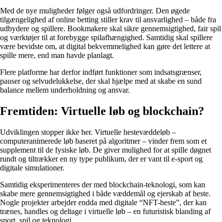
Med de nye muligheder følger også udfordringer. Den øgede
tilgængelighed af online betting stiller krav til ansvarlighed – både fra
udbydere og spillere. Bookmakere skal sikre gennemsigtighed, fair spil
og værktøjer til at forebygge spilafhængighed. Samtidig skal spillere
være bevidste om, at digital bekvemmelighed kan gøre det lettere at
spille mere, end man havde planlagt.
Flere platforme har derfor indført funktioner som indsatsgrænser,
pauser og selvudelukkelse, der skal hjælpe med at skabe en sund
balance mellem underholdning og ansvar.
Fremtiden: Virtuelle løb og blockchain?
Udviklingen stopper ikke her. Virtuelle hestevæddeløb –
computeranimerede løb baseret på algoritmer – vinder frem som et
supplement til de fysiske løb. De giver mulighed for at spille døgnet
rundt og tiltrækker en ny type publikum, der er vant til e-sport og
digitale simulationer.
Samtidig eksperimenteres der med blockchain-teknologi, som kan
skabe mere gennemsigtighed i både væddemål og ejerskab af heste.
Nogle projekter arbejder endda med digitale “NFT-heste”, der kan
trænes, handles og deltage i virtuelle løb – en futuristisk blanding af
sport, spil og teknologi.