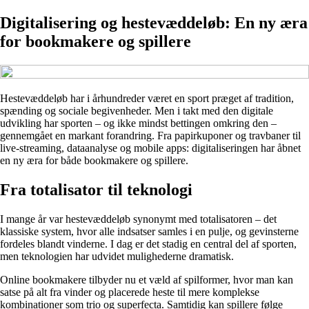
Digitalisering og hestevæddeløb: En ny æra
for bookmakere og spillere
Hestevæddeløb har i århundreder været en sport præget af tradition,
spænding og sociale begivenheder. Men i takt med den digitale
udvikling har sporten – og ikke mindst bettingen omkring den –
gennemgået en markant forandring. Fra papirkuponer og travbaner til
live-streaming, dataanalyse og mobile apps: digitaliseringen har åbnet
en ny æra for både bookmakere og spillere.
Fra totalisator til teknologi
I mange år var hestevæddeløb synonymt med totalisatoren – det
klassiske system, hvor alle indsatser samles i en pulje, og gevinsterne
fordeles blandt vinderne. I dag er det stadig en central del af sporten,
men teknologien har udvidet mulighederne dramatisk.
Online bookmakere tilbyder nu et væld af spilformer, hvor man kan
satse på alt fra vinder og placerede heste til mere komplekse
kombinationer som trio og superfecta. Samtidig kan spillere følge