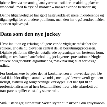
løbene live via streaming, analysere statistikker i realtid og placere
væddemål med få tryk på mobilen – uanset hvor de befinder sig.
Denne tilgængelighed har gjort hestevæddeløb mere inkluderende og
tilgængeligt for et bredere publikum, men den har også ændret måden,
sporten opleves på.
Data som den nye jockey
Hvor intuition og erfaring tidligere var de vigtigste redskaber for
spillere, er data nu blevet en central del af beslutningsprocessen.
Digitale platforme tilbyder detaljerede oplysninger om hestenes form,
tidligere resultater, baneforhold og jockeyernes præstationer. Nogle
spillere bruger endda algoritmer og maskinlæring til at forudsige
udfald.
For bookmakere betyder det, at konkurrencen er blevet skærpet. De
skal ikke blot tilbyde attraktive odds, men også levere værdi gennem
indsigt, statistik og brugervenlige værktøjer. Det har ført til en
professionalisering af hele bettingmiljøet, hvor både teknologi og
transparens spiller en stadig større rolle.
Små justeringer, stor effekt: Sådan styrer du risikoen i din spiløkonomi