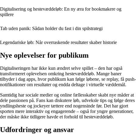
Digitalisering og hestevæddeløb: En ny æra for bookmakere og
spillere
Tab uden panik: Sådan holder du fast i din spilstrategi
Legendariske løb: Når overraskende resultater skaber historie
Nye oplevelser for publikum
Digitaliseringen har ikke kun ændret selve spillet – den har også
transformeret oplevelsen omkring hestevæddeløb. Mange baner
tilbyder i dag apps, hvor publikum kan følge løbene, se replay, få push-
notifikationer om resultater og endda deltage i virtuelle væddemål.
Samtidig har sociale medier og online fællesskaber skabt nye måder at
dele passionen på. Fans kan diskutere løb, udveksle tips og følge deres
yndlingsheste og jockeyer tættere end nogensinde før. Det har gjort
sporten mere interaktiv og engagerende – også for yngre generationer,
der måske ikke tidligere havde et forhold til hestevæddeløb.
Udfordringer og ansvar