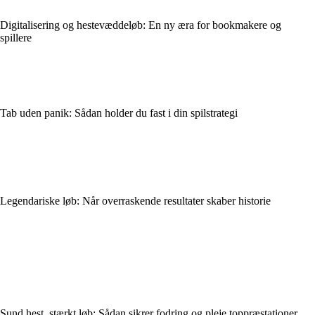
Digitalisering og hestevæddeløb: En ny æra for bookmakere og
spillere
Tab uden panik: Sådan holder du fast i din spilstrategi
Legendariske løb: Når overraskende resultater skaber historie
Sund hest, stærkt løb: Sådan sikrer fodring og pleje toppræstationer