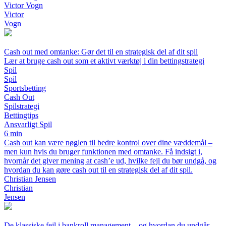
Victor Vogn
Victor
Vogn
Cash out med omtanke: Gør det til en strategisk del af dit spil
Lær at bruge cash out som et aktivt værktøj i din bettingstrategi
Spil
Spil
Sportsbetting
Cash Out
Spilstrategi
Bettingtips
Ansvarligt Spil
6 min
Cash out kan være nøglen til bedre kontrol over dine væddemål –
men kun hvis du bruger funktionen med omtanke. Få indsigt i,
hvornår det giver mening at cash’e ud, hvilke fejl du bør undgå, og
hvordan du kan gøre cash out til en strategisk del af dit spil.
Christian Jensen
Christian
Jensen
De klassiske fejl i bankroll management – og hvordan du undgår