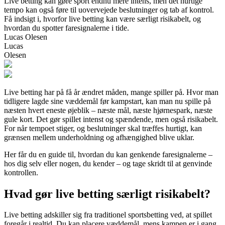
Live betting kan gøre sport endnu mere intens, men det hurtige
tempo kan også føre til uovervejede beslutninger og tab af kontrol.
Få indsigt i, hvorfor live betting kan være særligt risikabelt, og
hvordan du spotter faresignalerne i tide.
Lucas Olesen
Lucas
Olesen
Live betting har på få år ændret måden, mange spiller på. Hvor man
tidligere lagde sine væddemål før kampstart, kan man nu spille på
næsten hvert eneste øjeblik – næste mål, næste hjørnespark, næste
gule kort. Det gør spillet intenst og spændende, men også risikabelt.
For når tempoet stiger, og beslutninger skal træffes hurtigt, kan
grænsen mellem underholdning og afhængighed blive uklar.
Her får du en guide til, hvordan du kan genkende faresignalerne –
hos dig selv eller nogen, du kender – og tage skridt til at genvinde
kontrollen.
Hvad gør live betting særligt risikabelt?
Live betting adskiller sig fra traditionel sportsbetting ved, at spillet
foregår i realtid. Du kan placere væddemål, mens kampen er i gang,