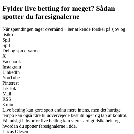
Fylder live betting for meget? Sådan
spotter du faresignalerne
Når spændingen tager overhånd – lær at kende forskel på sjov og
risiko
Spil
Spil
Del og spred varme
X
Facebook
Instagram
LinkedIn
YouTube
Pinterest
TikTok
Mail
RSS
3 min
Live betting kan gøre sport endnu mere intens, men det hurtige
tempo kan også føre til uovervejede beslutninger og tab af kontrol.
Få indsigt i, hvorfor live betting kan være særligt risikabelt, og
hvordan du spotter faresignalerne i tide.
Lucas Olesen