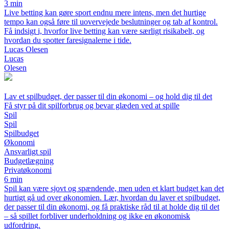
3 min
Live betting kan gøre sport endnu mere intens, men det hurtige
tempo kan også føre til uovervejede beslutninger og tab af kontrol.
Få indsigt i, hvorfor live betting kan være særligt risikabelt, og
hvordan du spotter faresignalerne i tide.
Lucas Olesen
Lucas
Olesen
Lav et spilbudget, der passer til din økonomi – og hold dig til det
Få styr på dit spilforbrug og bevar glæden ved at spille
Spil
Spil
Spilbudget
Økonomi
Ansvarligt spil
Budgetlægning
Privatøkonomi
6 min
Spil kan være sjovt og spændende, men uden et klart budget kan det
hurtigt gå ud over økonomien. Lær, hvordan du laver et spilbudget,
der passer til din økonomi, og få praktiske råd til at holde dig til det
– så spillet forbliver underholdning og ikke en økonomisk
udfordring.