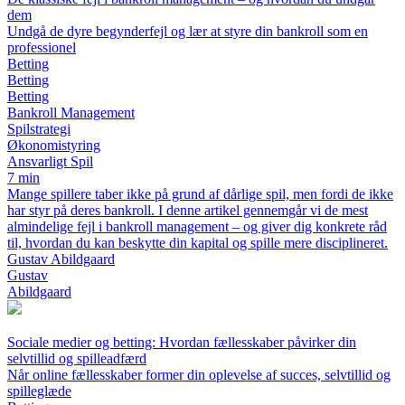
dem
Undgå de dyre begynderfejl og lær at styre din bankroll som en
professionel
Betting
Betting
Betting
Bankroll Management
Spilstrategi
Økonomistyring
Ansvarligt Spil
7 min
Mange spillere taber ikke på grund af dårlige spil, men fordi de ikke
har styr på deres bankroll. I denne artikel gennemgår vi de mest
almindelige fejl i bankroll management – og giver dig konkrete råd
til, hvordan du kan beskytte din kapital og spille mere disciplineret.
Gustav Abildgaard
Gustav
Abildgaard
Sociale medier og betting: Hvordan fællesskaber påvirker din
selvtillid og spilleadfærd
Når online fællesskaber former din oplevelse af succes, selvtillid og
spilleglæde