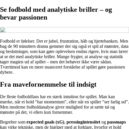
Se fodbold med analytiske briller – og
bevar passionen
Fodbold er følelser. Det er jubel, frustration, håb og hjertebanken. Men
bag de 90 minutters drama gemmer der sig også et spil af mønstre, data
og beslutninger, som kan gøre oplevelsen endnu rigere, hvis man lærer
at se det med analytiske briller. Mange frygter, at analyse og statistik
tager magien ud af spillet – men det behøver ikke være sådan.
Tværtimod kan en mere nuanceret forståelse af spillet gøre passionen
dybere.
Fra mavefornemmelse til indsigt
De fleste fodboldfans har en stærk intuition for spillet. Man kan
mærke, når et hold “har momentum”, eller når en spiller “ser farlig ud”.
Men moderne fodboldanalyse giver mulighed for at sætte tal og
mønstre på det, vi ellers kun fornemmer.
Begreber som
expected goals (xG)
,
pressingintensitet
og
passmaps
kan virke tekniske, men de hjælper med at forklare, hvorfor et hold