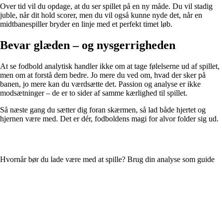
Over tid vil du opdage, at du ser spillet på en ny måde. Du vil stadig
juble, når dit hold scorer, men du vil også kunne nyde det, når en
midtbanespiller bryder en linje med et perfekt timet løb.
Bevar glæden – og nysgerrigheden
At se fodbold analytisk handler ikke om at tage følelserne ud af spillet,
men om at forstå dem bedre. Jo mere du ved om, hvad der sker på
banen, jo mere kan du værdsætte det. Passion og analyse er ikke
modsætninger – de er to sider af samme kærlighed til spillet.
Så næste gang du sætter dig foran skærmen, så lad både hjertet og
hjernen være med. Det er dér, fodboldens magi for alvor folder sig ud.
Hvornår bør du lade være med at spille? Brug din analyse som guide