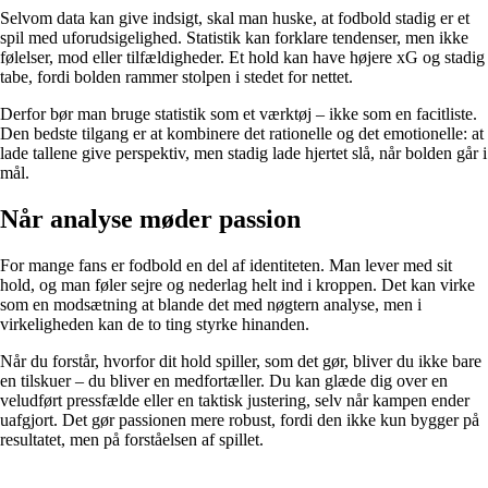
Selvom data kan give indsigt, skal man huske, at fodbold stadig er et
spil med uforudsigelighed. Statistik kan forklare tendenser, men ikke
følelser, mod eller tilfældigheder. Et hold kan have højere xG og stadig
tabe, fordi bolden rammer stolpen i stedet for nettet.
Derfor bør man bruge statistik som et værktøj – ikke som en facitliste.
Den bedste tilgang er at kombinere det rationelle og det emotionelle: at
lade tallene give perspektiv, men stadig lade hjertet slå, når bolden går i
mål.
Når analyse møder passion
For mange fans er fodbold en del af identiteten. Man lever med sit
hold, og man føler sejre og nederlag helt ind i kroppen. Det kan virke
som en modsætning at blande det med nøgtern analyse, men i
virkeligheden kan de to ting styrke hinanden.
Når du forstår, hvorfor dit hold spiller, som det gør, bliver du ikke bare
en tilskuer – du bliver en medfortæller. Du kan glæde dig over en
veludført pressfælde eller en taktisk justering, selv når kampen ender
uafgjort. Det gør passionen mere robust, fordi den ikke kun bygger på
resultatet, men på forståelsen af spillet.