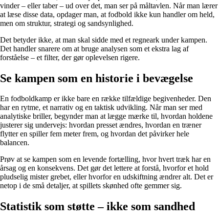
vinder – eller taber – ud over det, man ser på måltavlen. Når man lærer
at læse disse data, opdager man, at fodbold ikke kun handler om held,
men om struktur, strategi og sandsynlighed.
Det betyder ikke, at man skal sidde med et regneark under kampen.
Det handler snarere om at bruge analysen som et ekstra lag af
forståelse – et filter, der gør oplevelsen rigere.
Se kampen som en historie i bevægelse
En fodboldkamp er ikke bare en række tilfældige begivenheder. Den
har en rytme, et narrativ og en taktisk udvikling. Når man ser med
analytiske briller, begynder man at lægge mærke til, hvordan holdene
justerer sig undervejs: hvordan presset ændres, hvordan en træner
flytter en spiller fem meter frem, og hvordan det påvirker hele
balancen.
Prøv at se kampen som en levende fortælling, hvor hvert træk har en
årsag og en konsekvens. Det gør det lettere at forstå, hvorfor et hold
pludselig mister grebet, eller hvorfor en udskiftning ændrer alt. Det er
netop i de små detaljer, at spillets skønhed ofte gemmer sig.
Statistik som støtte – ikke som sandhed