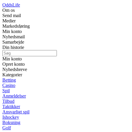
Odds
Life
Om os
Send mail
Medier
Markedsføring
Min konto
Nyhedsmail
Samarbejde
Din historie
Min konto
Opret konto
Nyhedsbreve
Kategorier
Betting
Casino
Spil
Anmeldelser
Tilbud
Taktikker
Ansvarligt spil
Ishockey
Boksning
Golf