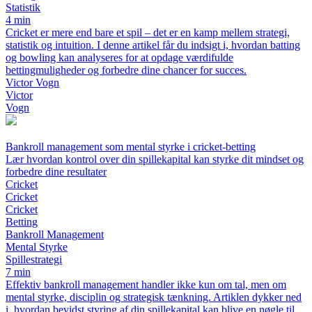
Statistik
4 min
Cricket er mere end bare et spil – det er en kamp mellem strategi,
statistik og intuition. I denne artikel får du indsigt i, hvordan batting
og bowling kan analyseres for at opdage værdifulde
bettingmuligheder og forbedre dine chancer for succes.
Victor Vogn
Victor
Vogn
Bankroll management som mental styrke i cricket-betting
Lær hvordan kontrol over din spillekapital kan styrke dit mindset og
forbedre dine resultater
Cricket
Cricket
Cricket
Betting
Bankroll Management
Mental Styrke
Spillestrategi
7 min
Effektiv bankroll management handler ikke kun om tal, men om
mental styrke, disciplin og strategisk tænkning. Artiklen dykker ned
i, hvordan bevidst styring af din spillekapital kan blive en nøgle til