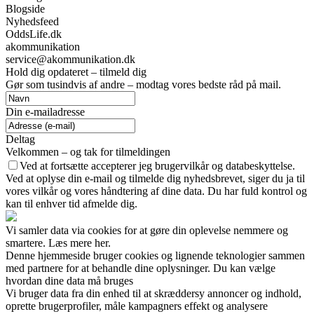
Blogside
Nyhedsfeed
OddsLife.dk
akommunikation
service@akommunikation.dk
Hold dig opdateret – tilmeld dig
Gør som tusindvis af andre – modtag vores bedste råd på mail.
Din e-mailadresse
Deltag
Velkommen – og tak for tilmeldingen
Ved at fortsætte accepterer jeg brugervilkår og databeskyttelse.
Ved at oplyse din e-mail og tilmelde dig nyhedsbrevet, siger du ja til
vores vilkår og vores håndtering af dine data. Du har fuld kontrol og
kan til enhver tid afmelde dig.
Vi samler data via cookies for at gøre din oplevelse nemmere og
smartere. Læs mere her.
Denne hjemmeside bruger cookies og lignende teknologier sammen
med partnere for at behandle dine oplysninger. Du kan vælge
hvordan dine data må bruges
Vi bruger data fra din enhed til at skræddersy annoncer og indhold,
oprette brugerprofiler, måle kampagners effekt og analysere