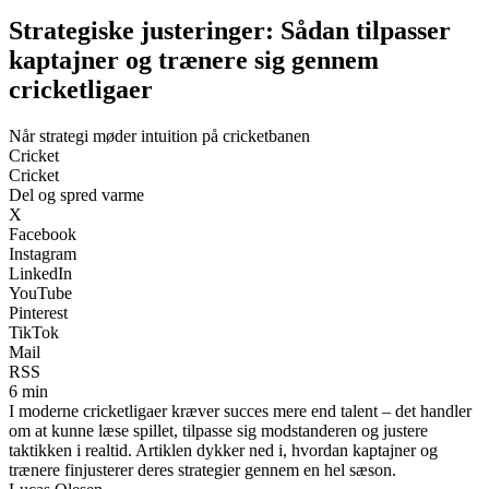
Strategiske justeringer: Sådan tilpasser
kaptajner og trænere sig gennem
cricketligaer
Når strategi møder intuition på cricketbanen
Cricket
Cricket
Del og spred varme
X
Facebook
Instagram
LinkedIn
YouTube
Pinterest
TikTok
Mail
RSS
6 min
I moderne cricketligaer kræver succes mere end talent – det handler
om at kunne læse spillet, tilpasse sig modstanderen og justere
taktikken i realtid. Artiklen dykker ned i, hvordan kaptajner og
trænere finjusterer deres strategier gennem en hel sæson.