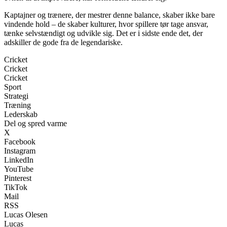
Kaptajner og trænere, der mestrer denne balance, skaber ikke bare
vindende hold – de skaber kulturer, hvor spillere tør tage ansvar,
tænke selvstændigt og udvikle sig. Det er i sidste ende det, der
adskiller de gode fra de legendariske.
Cricket
Cricket
Cricket
Sport
Strategi
Træning
Lederskab
Del og spred varme
X
Facebook
Instagram
LinkedIn
YouTube
Pinterest
TikTok
Mail
RSS
Lucas Olesen
Lucas