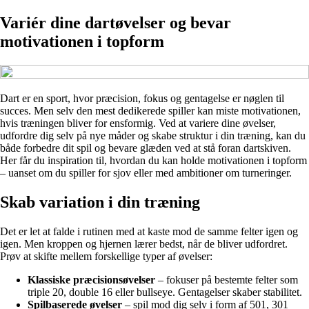
Variér dine dartøvelser og bevar
motivationen i topform
Dart er en sport, hvor præcision, fokus og gentagelse er nøglen til
succes. Men selv den mest dedikerede spiller kan miste motivationen,
hvis træningen bliver for ensformig. Ved at variere dine øvelser,
udfordre dig selv på nye måder og skabe struktur i din træning, kan du
både forbedre dit spil og bevare glæden ved at stå foran dartskiven.
Her får du inspiration til, hvordan du kan holde motivationen i topform
– uanset om du spiller for sjov eller med ambitioner om turneringer.
Skab variation i din træning
Det er let at falde i rutinen med at kaste mod de samme felter igen og
igen. Men kroppen og hjernen lærer bedst, når de bliver udfordret.
Prøv at skifte mellem forskellige typer af øvelser:
Klassiske præcisionsøvelser
– fokuser på bestemte felter som
triple 20, double 16 eller bullseye. Gentagelser skaber stabilitet.
Spilbaserede øvelser
– spil mod dig selv i form af 501, 301