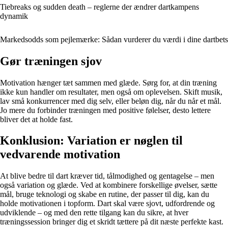
Tiebreaks og sudden death – reglerne der ændrer dartkampens
dynamik
Markedsodds som pejlemærke: Sådan vurderer du værdi i dine dartbets
Gør træningen sjov
Motivation hænger tæt sammen med glæde. Sørg for, at din træning
ikke kun handler om resultater, men også om oplevelsen. Skift musik,
lav små konkurrencer med dig selv, eller beløn dig, når du når et mål.
Jo mere du forbinder træningen med positive følelser, desto lettere
bliver det at holde fast.
Konklusion: Variation er nøglen til
vedvarende motivation
At blive bedre til dart kræver tid, tålmodighed og gentagelse – men
også variation og glæde. Ved at kombinere forskellige øvelser, sætte
mål, bruge teknologi og skabe en rutine, der passer til dig, kan du
holde motivationen i topform. Dart skal være sjovt, udfordrende og
udviklende – og med den rette tilgang kan du sikre, at hver
træningssession bringer dig et skridt tættere på dit næste perfekte kast.