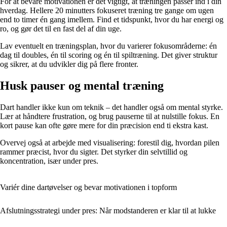
For at bevare motivationen er det vigtigt, at træningen passer ind i din
hverdag. Hellere 20 minutters fokuseret træning tre gange om ugen
end to timer én gang imellem. Find et tidspunkt, hvor du har energi og
ro, og gør det til en fast del af din uge.
Lav eventuelt en træningsplan, hvor du varierer fokusområderne: én
dag til doubles, én til scoring og én til spiltræning. Det giver struktur
og sikrer, at du udvikler dig på flere fronter.
Husk pauser og mental træning
Dart handler ikke kun om teknik – det handler også om mental styrke.
Lær at håndtere frustration, og brug pauserne til at nulstille fokus. En
kort pause kan ofte gøre mere for din præcision end ti ekstra kast.
Overvej også at arbejde med visualisering: forestil dig, hvordan pilen
rammer præcist, hvor du sigter. Det styrker din selvtillid og
koncentration, især under pres.
Variér dine dartøvelser og bevar motivationen i topform
Afslutningsstrategi under pres: Når modstanderen er klar til at lukke