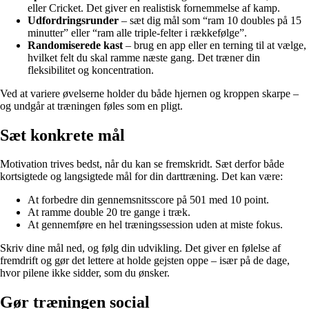
eller Cricket. Det giver en realistisk fornemmelse af kamp.
Udfordringsrunder
– sæt dig mål som “ram 10 doubles på 15
minutter” eller “ram alle triple-felter i rækkefølge”.
Randomiserede kast
– brug en app eller en terning til at vælge,
hvilket felt du skal ramme næste gang. Det træner din
fleksibilitet og koncentration.
Ved at variere øvelserne holder du både hjernen og kroppen skarpe –
og undgår at træningen føles som en pligt.
Sæt konkrete mål
Motivation trives bedst, når du kan se fremskridt. Sæt derfor både
kortsigtede og langsigtede mål for din darttræning. Det kan være:
At forbedre din gennemsnitsscore på 501 med 10 point.
At ramme double 20 tre gange i træk.
At gennemføre en hel træningssession uden at miste fokus.
Skriv dine mål ned, og følg din udvikling. Det giver en følelse af
fremdrift og gør det lettere at holde gejsten oppe – især på de dage,
hvor pilene ikke sidder, som du ønsker.
Gør træningen social