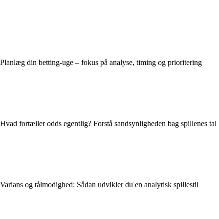
Planlæg din betting-uge – fokus på analyse, timing og prioritering
Hvad fortæller odds egentlig? Forstå sandsynligheden bag spillenes tal
Varians og tålmodighed: Sådan udvikler du en analytisk spillestil