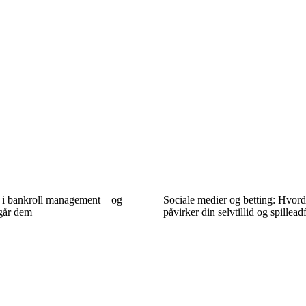
l i bankroll management – og
Sociale medier og betting: Hvord
går dem
påvirker din selvtillid og spillea