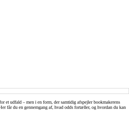
 for et udfald – men i en form, der samtidig afspejler bookmakerens
e. Her får du en gennemgang af, hvad odds fortæller, og hvordan du kan