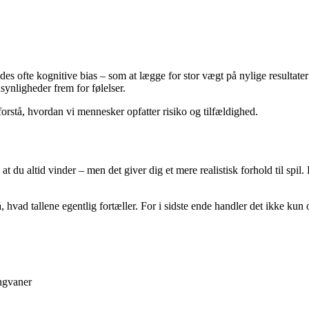
des ofte kognitive bias – som at lægge for stor vægt på nylige resultate
synligheder frem for følelser.
rstå, hvordan vi mennesker opfatter risiko og tilfældighed.
 altid vinder – men det giver dig et mere realistisk forhold til spil. 
rstå, hvad tallene egentlig fortæller. For i sidste ende handler det ikke
ngvaner