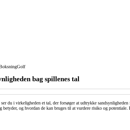
Boksning
Golf
nligheden bag spillenes tal
ser du i virkeligheden et tal, der forsøger at udtrykke sandsynligheden
lig betyder, og hvordan de kan bruges til at vurdere risiko og potential