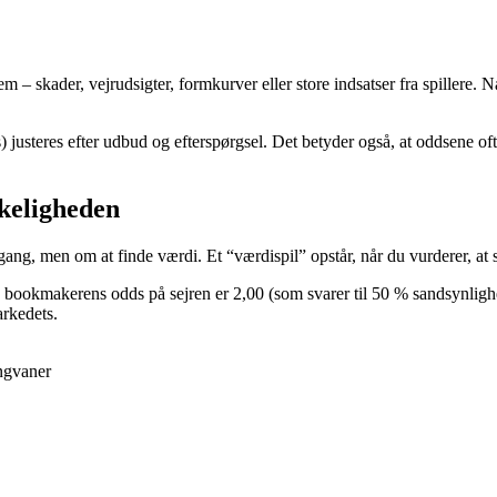
 skader, vejrudsigter, formkurver eller store indsatser fra spillere. 
justeres efter udbud og efterspørgsel. Det betyder også, at oddsene oft
keligheden
r gang, men om at finde værdi. Et “værdispil” opstår, når du vurderer, at
bookmakerens odds på sejren er 2,00 (som svarer til 50 % sandsynlighed)
rkedets.
ngvaner